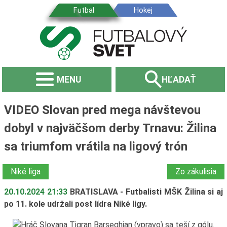
MENU
HĽADAŤ
VIDEO Slovan pred mega návštevou
dobyl v najväčšom derby Trnavu: Žilina
sa triumfom vrátila na ligový trón
Niké liga
Zo zákulisia
20.10.2024 21:33
BRATISLAVA - Futbalisti MŠK Žilina si aj
po 11. kole udržali post lídra Niké ligy.