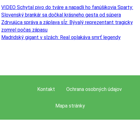
VIDEO Schytal pivo do tváre a napadli ho fanúšikovia Sparty:
Slovenský brankár sa dočkal krásneho gesta od súpera
Zdrvujúca správa a záplava sĺz: Bývalý reprezentant tragicky
zomrel počas zápasu
Madridský gigant v slzách: Real oplakáva smrť legendy
Kontakt
Ochrana osobných údajov
Mapa stránky