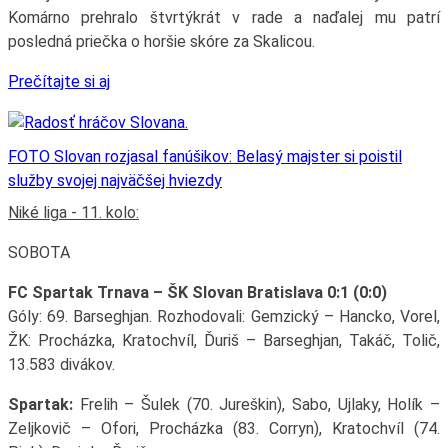
Komárno prehralo štvrtýkrát v rade a naďalej mu patrí
posledná priečka o horšie skóre za Skalicou.
Prečítajte si aj
FOTO Slovan rozjasal fanúšikov: Belasý majster si poistil
služby svojej najväčšej hviezdy
Niké liga - 11. kolo:
SOBOTA
FC Spartak Trnava – ŠK Slovan Bratislava 0:1 (0:0)
Góly: 69. Barseghjan. Rozhodovali: Gemzický – Hancko, Vorel,
ŽK: Procházka, Kratochvíl, Ďuriš – Barseghjan, Takáč, Tolič,
13.583 divákov.
Spartak:
Frelih – Šulek (70. Jureškin), Sabo, Ujlaky, Holík –
Zeljkovič – Ofori, Procházka (83. Corryn), Kratochvíl (74.