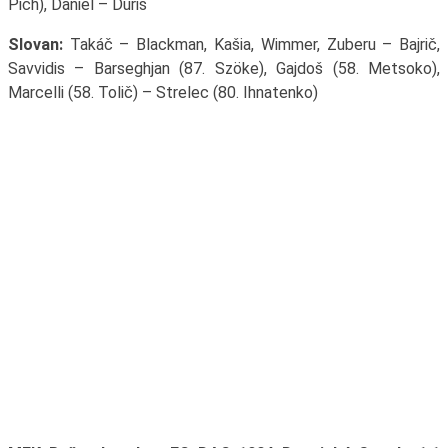
Pich), Daniel – Ďuriš
Slovan:
Takáč – Blackman, Kašia, Wimmer, Zuberu – Bajrič,
Savvidis – Barseghjan (87. Szöke), Gajdoš (58. Metsoko),
Marcelli (58. Tolič) – Strelec (80. Ihnatenko)