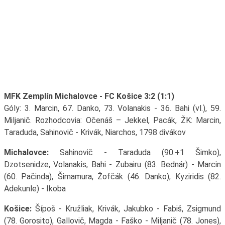
MFK Zemplín Michalovce - FC Košice 3:2 (1:1)
Góly: 3. Marcin, 67. Danko, 73. Volanakis - 36. Bahi (vl.), 59.
Miljanič. Rozhodcovia: Očenáš – Jekkel, Pacák, ŽK: Marcin,
Taraduda, Sahinovič - Krivák, Niarchos, 1798 divákov
Michalovce:
Sahinovič - Taraduda (90.+1 Šimko),
Dzotsenidze, Volanakis, Bahi - Zubairu (83. Bednár) - Marcin
(60. Pačinda), Šimamura, Žofčák (46. Danko), Kyziridis (82.
Adekunle) - Ikoba
Košice:
Šípoš - Kružliak, Krivák, Jakubko - Fabiš, Zsigmund
(78. Gorosito), Gallovič, Magda - Faško - Miljanič (78. Jones),