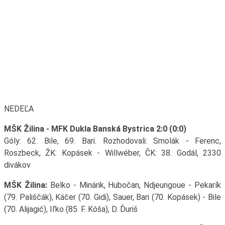
NEDEĽA
MŠK Žilina - MFK Dukla Banská Bystrica 2:0 (0:0)
Góly: 62. Bile, 69. Bari. Rozhodovali: Smolák - Ferenc,
Roszbeck, ŽK: Kopásek - Willwéber, ČK: 38. Godál, 2330
divákov
MŠK Žilina:
Belko - Minárik, Hubočan, Ndjeungoue - Pekarík
(79. Pališčák), Káčer (70. Gidi), Sauer, Bari (70. Kopásek) - Bile
(70. Alijagić), Iľko (85. F. Kóša), D. Ďuriš