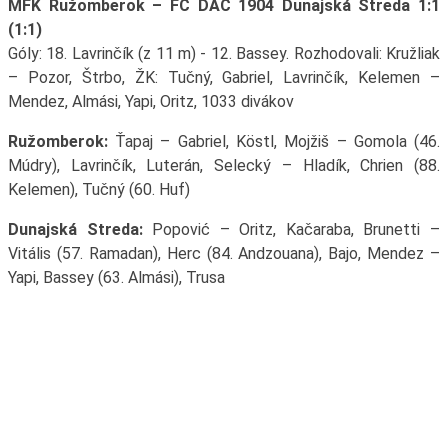
MFK Ružomberok – FC DAC 1904 Dunajská Streda 1:1
(1:1)
Góly: 18. Lavrinčík (z 11 m) - 12. Bassey. Rozhodovali: Kružliak
– Pozor, Štrbo, ŽK: Tučný, Gabriel, Lavrinčík, Kelemen –
Mendez, Almási, Yapi, Oritz, 1033 divákov
Ružomberok:
Ťapaj – Gabriel, Köstl, Mojžiš – Gomola (46.
Múdry), Lavrinčík, Luterán, Selecký – Hladík, Chrien (88.
Kelemen), Tučný (60. Huf)
Dunajská Streda:
Popović – Oritz, Kačaraba, Brunetti –
Vitális (57. Ramadan), Herc (84. Andzouana), Bajo, Mendez –
Yapi, Bassey (63. Almási), Trusa