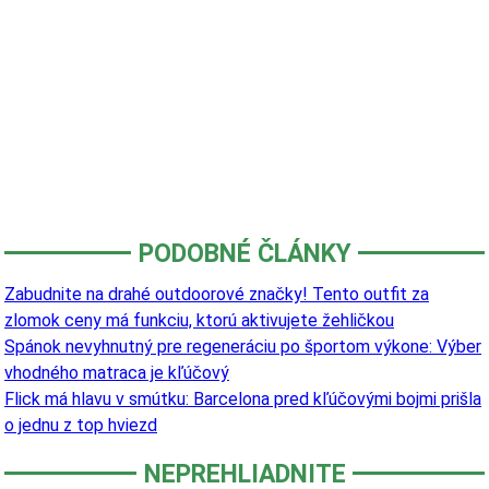
PODOBNÉ ČLÁNKY
Zabudnite na drahé outdoorové značky! Tento outfit za
zlomok ceny má funkciu, ktorú aktivujete žehličkou
Spánok nevyhnutný pre regeneráciu po športom výkone: Výber
vhodného matraca je kľúčový
Flick má hlavu v smútku: Barcelona pred kľúčovými bojmi prišla
o jednu z top hviezd
NEPREHLIADNITE