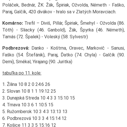
Poláček, Bednár, ŽK: Žák, Špiriak, Ožvolda, Németh - Faško,
Paraj, Galčík, 420 divákov - hralo sa v Zlatých Moravciach.
Komárno:
Trefil – Diviš, Pillár, Špiriak, Šmehyl - Ožvolda (86.
Tóth) - Sliacky (46. Ganbold), Žák, Špyrka (46. Németh),
Tamás (72. Špalek) - Voleský (58. Sylvestr)
Podbrezová:
Danko - Koštrna, Oravec, Markovič - Sanusi,
Faško (54. Štefánik), Paraj, Ďatko (74. Chyla) - Galčík (90.
Demi), Smékal, Yirajang (90. Juritka)
tabuľka po 11. kole:
1. Žilina 10 8 2 0 24:6 26
2. Slovan 10 8 1 1 19:12 25
3. Dunajská Streda 10 4 3 3 15:10 15
4. Trnava 10 3 6 1 10:5 15
5. Ružomberok 10 3 4 3 13:13 13
6. Podbrezová 10 3 3 4 15:14 12
7. Košice 11 3 3 5 15:16 12