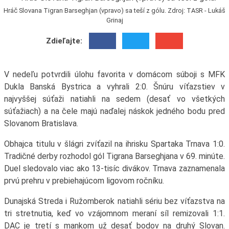
Hráč Slovana Tigran Barseghjan (vpravo) sa teší z gólu. Zdroj: TASR - Lukáš
Grinaj
Zdieľajte:
V nedeľu potvrdili úlohu favorita v domácom súboji s MFK
Dukla Banská Bystrica a vyhrali 2:0. Šnúru víťazstiev v
najvyššej súťaži natiahli na sedem (desať vo všetkých
súťažiach) a na čele majú naďalej náskok jedného bodu pred
Slovanom Bratislava.
Obhajca titulu v šlágri zvíťazil na ihrisku Spartaka Trnava 1:0.
Tradičné derby rozhodol gól Tigrana Barseghjana v 69. minúte.
Duel sledovalo viac ako 13-tisíc divákov. Trnava zaznamenala
prvú prehru v prebiehajúcom ligovom ročníku.
Dunajská Streda i Ružomberok natiahli sériu bez víťazstva na
tri stretnutia, keď vo vzájomnom meraní síl remizovali 1:1.
DAC je tretí s mankom už desať bodov na druhý Slovan.