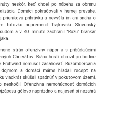
minúty neskôr, keď chcel po nábehu za obranu
alizácia. Domáci pokračovali v hernej prevahe,
 prienikovú prihrávku a nevyšla im ani snaha o
že tutovku nepremenil Trajkovski. Slovenský
sudom a v 40. minúte zachránil "Ružu" brankár
jaka.
mene strán ofenzívny nápor a s pribúdajúcimi
aných Chorvátov. Bránu hostí ohrozil po hodine
le Frühwald nemusel zasahovať. Ružomberčania
m dojmom a domáci márne hľadali recept na
uku viackrát skúšali spadnúť v pokutovom území,
 to neskočil. Ofenzívna nemohúcnosť domácich
vojzápasu gólovo naprázdno a na jeseň si nezahrá