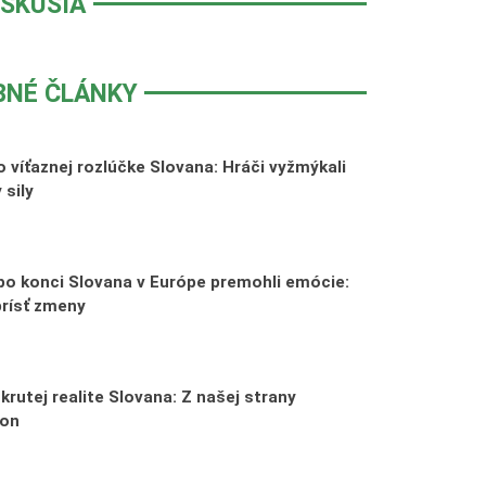
ISKUSIA
BNÉ ČLÁNKY
 víťaznej rozlúčke Slovana: Hráči vyžmýkali
 sily
po konci Slovana v Európe premohli emócie:
prísť zmeny
krutej realite Slovana: Z našej strany
kon