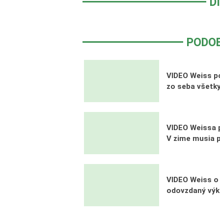
D
PODO
VIDEO Weiss po
zo seba všetky
VIDEO Weissa 
V zime musia 
VIDEO Weiss o 
odovzdaný vý