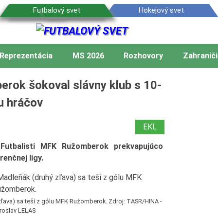
Reprezentácia
MS 2026
Rozhovory
Zahraniči
rok šokoval slávny klub s 10-
u hráčov
EKL
utbalisti MFK Ružomberok prekvapujúco
renčnej ligy.
ava) sa teší z gólu MFK Ružomberok. Zdroj: TASR/HINA -
roslav LELAS