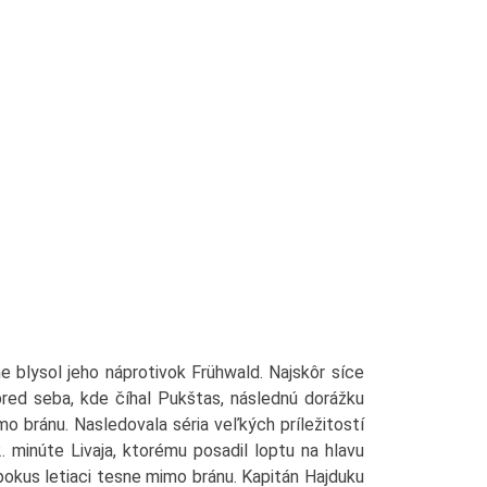
e blysol jeho náprotivok Frühwald. Najskôr síce
pred seba, kde číhal Pukštas, následnú dorážku
o bránu. Nasledovala séria veľkých príležitostí
. minúte Livaja, ktorému posadil loptu na hlavu
 pokus letiaci tesne mimo bránu. Kapitán Hajduku