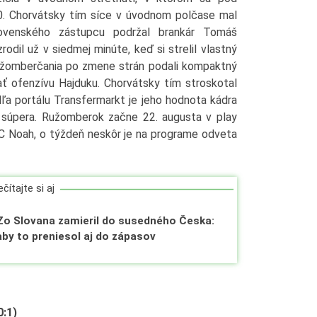
0. Chorvátsky tím síce v úvodnom polčase mal
slovenského zástupcu podržal brankár Tomáš
odil už v siedmej minúte, keď si strelil vlastný
Ružomberčania po zmene strán podali kompaktný
ať ofenzívu Hajduku. Chorvátsky tím stroskotal
ľa portálu Transfermarkt je jeho hodnota kádra
 súpera. Ružomberok začne 22. augusta v play
C Noah, o týždeň neskôr je na programe odveta
čítajte si aj
o Slovana zamieril do susedného Česka:
aby to preniesol aj do zápasov
0:1)