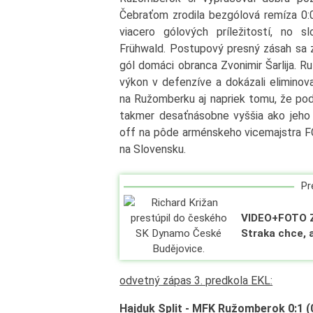
Čebraťom zrodila bezgólová remíza 0:
viacero gólových príležitostí, no 
Frühwald. Postupový presný zásah sa zr
gól domáci obranca Zvonimir Šarlija. 
výkon v defenzíve a dokázali eliminov
na Ružomberku aj napriek tomu, že pod
takmer desaťnásobne vyššia ako jeho
off na pôde arménskeho vicemajstra F
na Slovensku.
Pre
VIDEO+FOTO Z
Straka chce, 
odvetný zápas 3. predkola EKL:
Hajduk Split - MFK Ružomberok 0:1 (