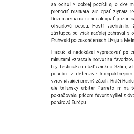
sa ocitol v dobrej pozícii aj o dve 
prehodiť brankára, ale opäť zlyhala re
Ružomberčania si nedali opäť pozor na
ofsajdovú pascu. Hostí zachránilo, 
zástupca sa však naďalej zahrával s o
Frühwald po zakončeniach Livaju a Meln
Hajduk si nedokázal vypracovať po z
minútami vzrastala nervozita favorizov
hry technickou obaľovačkou Sahiti, a
pôsobili v defenzíve kompaktnejší
vyrovnávajúci presný zásah. Hráči Hajd
ale taliansky arbiter Pairreto im na
pokračovala, pričom favorit vyšiel z d
pohárovú Európu.