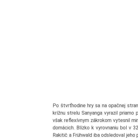
Po štvrťhodine hry sa na opačnej stran
krížnu strelu Sanyanga vyrazil priamo 
však reflexívnym zákrokom vytesnil mim
domácich. Blízko k vyrovnaniu bol v 32
Rakitič a Frühwald iba odsledoval jeho