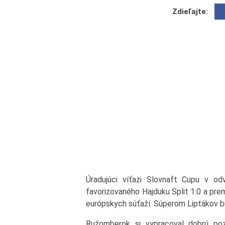
Zdieľajte:
Úradujúci víťazi Slovnaft Cupu v od
favorizovaného Hajduku Split 1:0 a prem
európskych súťaží. Súperom Liptákov 
Ružomberok si vypracoval dobrú po