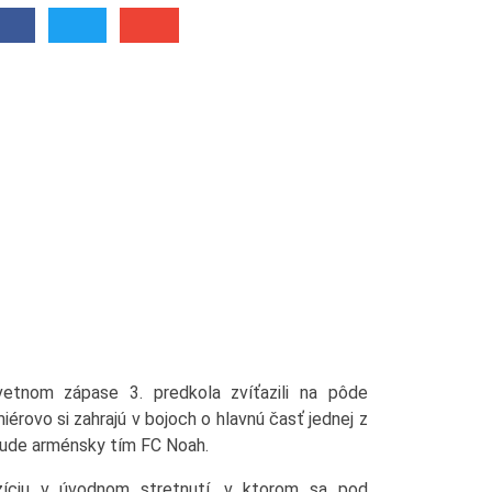
vetnom zápase 3. predkola zvíťazili na pôde
iérovo si zahrajú v bojoch o hlavnú časť jednej z
bude arménsky tím FC Noah.
zíciu v úvodnom stretnutí, v ktorom sa pod