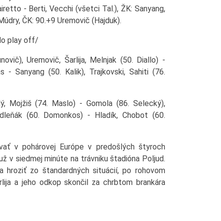
airetto - Berti, Vecchi (všetci Tal.), ŽK: Sanyang,
š, Múdry, ČK: 90.+9 Uremovič (Hajduk).
do play off/
vič), Uremovič, Šarlija, Melnjak (50. Diallo) -
as - Sanyang (50. Kalik), Trajkovski, Sahiti (76.
ý, Mojžiš (74. Maslo) - Gomola (86. Selecký),
Madleňák (60. Domonkos) - Hladík, Chobot (60.
vať v pohárovej Európe v predošlých štyroch
už v siedmej minúte na trávniku štadióna Poljud.
a hroziť zo štandardných situácií, po rohovom
ija a jeho odkop skončil za chrbtom brankára