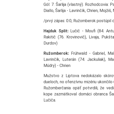
Gól: 7. Šarlija (vlastný). Rozhodcovia: P
Diallo, Šarlija - Lavrinčík, Chrien, Mojži
/prvý zápas: 0:0, Ružomberok postúpil 
Hajduk Split:
Lučič - Moufi (84. Antuno
Rakitič (76. Krovinovič), Livaja, Pukšt
Durdov)
Ružomberok:
Frühwald - Gabriel, Mal
Lavrinčík, Luterán (74. Jackuliak), 
Múdry) - Chrien
Mužstvo z Liptova nedokázalo skóro
dueloch, no ofenzívnu mizériu ukončilo 
Ružomberčania opäť potvrdili, že vedi
kope zazmätkoval domáci obranca Šarl
Lučiča.