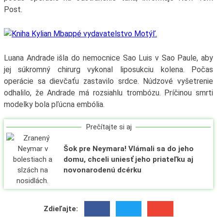
Post.
Luana
Andrade išla do nemocnice Sao Luis v Sao Paule, aby
jej súkromný chirurg vykonal liposukciu kolena.
Počas
operácie sa dievčaťu zastavilo srdce.
Núdzové vyšetrenie
odhalilo, že Andrade má rozsiahlu trombózu.
Príčinou smrti
modelky bola pľúcna embólia.
Prečítajte si aj
Šok pre Neymara! Vlámali sa do jeho
domu, chceli uniesť jeho priateľku aj
novonarodenú dcérku
Zdieľajte: