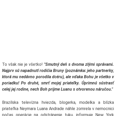
To však nie je všetko!
"
Smutný deň s dvoma zlými správami.
Najprv sú napadnutí rodičia Bruny (poznámka: jeho partnerky,
ktorá mu nedávno porodila dcéru), ale vďaka Bohu je všetko v
poriadku!
Po druhé, smrť mojej priateľky.
Úprimnú sústrasť
celej jej rodine, nech Boh prijme Luanu s otvorenou náručou."
Brazílska televízna hviezda, blogerka, modelka a blízka
priateľka Neymara Luana Andrade náhle zomrela v nemocnici
počas operácie na odstránenie tuku, informuje New York