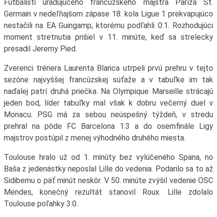
Futbalisti úradujúceho francúzskeho majstra Paríža St.
Germain v nedeľňajšom zápase 18. kola Ligue 1 prekvapujúco
nestačili na EA Guingamp, ktorému podľahli 0:1. Rozhodujúci
moment stretnutia prišiel v 11. minúte, keď sa strelecky
presadil Jeremy Pied.
Zverenci trénera Laurenta Blanca utrpeli prvú prehru v tejto
sezóne najvyššej francúzskej súťaže a v tabuľke im tak
naďalej patrí druhá priečka. Na Olympique Marseille strácajú
jeden bod, líder tabuľky mal však k dobru večerný duel v
Monacu. PSG má za sebou neúspešný týždeň, v stredu
prehral na pôde FC Barcelona 1:3 a do osemfinále Ligy
majstrov postúpil z menej výhodného druhého miesta.
Toulouse hralo už od 1. minúty bez vylúčeného Spana, no
Baša z jedenástky neposlal Lille do vedenia. Podarilo sa to až
Sidibemu o päť minút neskôr. V 50. minúte zvýšil vedenie OSC
Mendes, konečný rezultát stanovil Roux. Lille zdolalo
Toulouse poľahky 3:0.