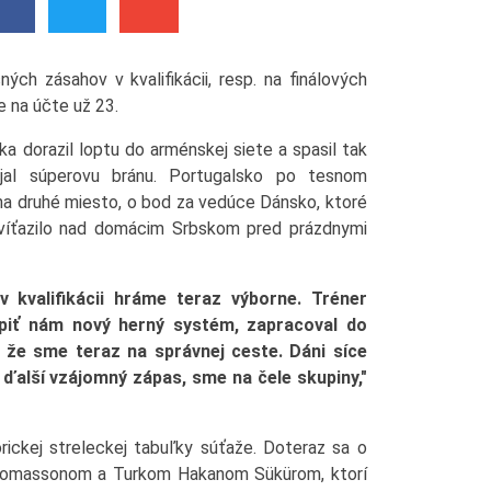
ch zásahov v kvalifikácii, resp. na finálových
 na účte už 23.
ka dorazil loptu do arménskej siete a spasil tak
ýjal súperovu bránu. Portugalsko po tesnom
na druhé miesto, o bod za vedúce Dánsko, ktoré
zvíťazilo nad domácim Srbskom pred prázdnymi
kvalifikácii hráme teraz výborne. Tréner
piť nám nový herný systém, zapracoval do
 že sme teraz na správnej ceste. Dáni síce
 ďalší vzájomný zápas, sme na čele skupiny,"
rickej streleckej tabuľky súťaže. Doteraz sa o
Tomassonom a Turkom Hakanom Sükürom, ktorí