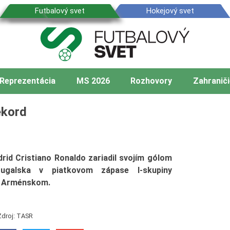
Reprezentácia
MS 2026
Rozhovory
Zahraniči
ekord
rid Cristiano Ronaldo zariadil svojím gólom
ugalska v piatkovom zápase I-skupiny
ad Arménskom.
Zdroj: TASR