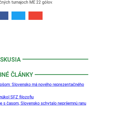
rečných turnajoch ME 22 gólov.
ISKUSIA
BNÉ ČLÁNKY
al košom: Slovensko má nového reprezentačného
núkol SFZ filozofiu
je s časom, Slovensko schytalo nepríjemnú ranu