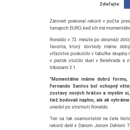
Zdieľajte:
Zároveň prekonal rekord v počte presný
turnajoch EURO, keď ich má momentálne
Ronaldo v 72. minúte po skrumáži zblíz
favorita, ktorý dovtedy márne dob
víťazstve poskočilo v tabuľke skupiny 
v piatok otočilo duel v Belehrade a 
tribúnami 3:1.
"Momentálne máme dobrú formu, v 
Fernando Santos bol schopný všte
zostavy nových hráčov a myslím si,
tiež bodovali naplno, ale ak vyhráme
uviedol po stretnutí Ronaldo.
Ten sa tak osamostatnil na čele histo
rekord delil s Dánom Jonom Dahlom 