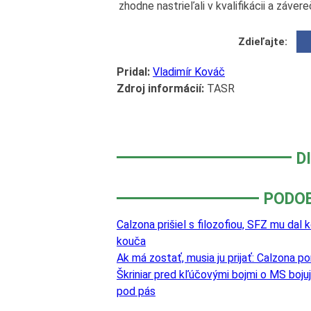
zhodne nastrieľali v kvalifikácii a záve
Zdieľajte:
Pridal:
Vladimír Kováč
Zdroj informácií:
TASR
D
PODO
Calzona prišiel s filozofiou, SFZ mu d
kouča
Ak má zostať, musia ju prijať: Calzona po
Škriniar pred kľúčovými bojmi o MS boju
pod pás