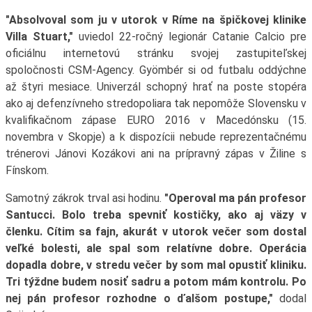
"Absolvoval som ju v utorok v Ríme na špičkovej klinike
Villa Stuart,"
uviedol 22-ročný legionár Catanie Calcio pre
oficiálnu internetovú stránku svojej zastupiteľskej
spoločnosti CSM-Agency. Gyömbér si od futbalu oddýchne
až štyri mesiace. Univerzál schopný hrať na poste stopéra
ako aj defenzívneho stredopoliara tak nepomôže Slovensku v
kvalifikačnom zápase EURO 2016 v Macedónsku (15.
novembra v Skopje) a k dispozícii nebude reprezentačnému
trénerovi Jánovi Kozákovi ani na prípravný zápas v Žiline s
Fínskom.
Samotný zákrok trval asi hodinu.
"Operoval ma pán profesor
Santucci. Bolo treba spevniť kostičky, ako aj väzy v
členku. Cítim sa fajn, akurát v utorok večer som dostal
veľké bolesti, ale spal som relatívne dobre. Operácia
dopadla dobre, v stredu večer by som mal opustiť kliniku.
Tri týždne budem nosiť sadru a potom mám kontrolu. Po
nej pán profesor rozhodne o ďalšom postupe,"
dodal