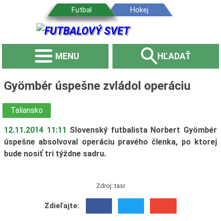
MENU
HĽADAŤ
Gyömbér úspešne zvládol operáciu
Taliansko
12.11.2014 11:11
Slovenský futbalista Norbert Gyömbér
úspešne absolvoval operáciu pravého členka, po ktorej
bude nosiť tri týždne sadru.
Zdroj: tasr
Zdieľajte: