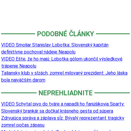
PODOBNÉ ČLÁNKY
VIDEO Smoliar Stanislav Lobotka: Slovenský kapitán
definitívne pochoval nádeje Neapolu
VIDEO Ešte, že ho majú: Lobotka gólom ukončil výsledkové
trápenie Neapolu
Taliansky klub v slzách, zomrel milovaný prezident: Jeho láska
bola najväčším darom
NEPREHLIADNITE
VIDEO Schytal pivo do tváre a napadli ho fanúšikovia Sparty:
Slovenský brankár sa dočkal krásneho gesta od súpera
Zdrvujúca správa a záplava sĺz: Bývalý reprezentant tragicky
zomrel počas zápasu