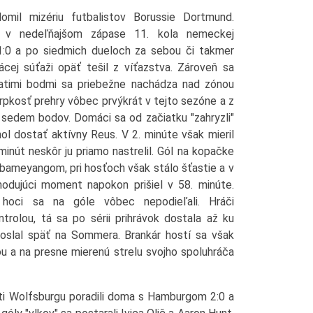
omil mizériu futbalistov Borussie Dortmund.
l v nedeľňajšom zápase 11. kola nemeckej
:0 a po siedmich dueloch za sebou či takmer
ej súťaži opäť tešil z víťazstva. Zároveň sa
siatimi bodmi sa priebežne nachádza nad zónou
 trpkosť prehry vôbec prvýkrát v tejto sezóne a z
 sedem bodov. Domáci sa od začiatku "zahryzli"
l dostať aktívny Reus. V 2. minúte však mieril
inút neskôr ju priamo nastrelil. Gól na kopačke
ubameyangom, pri hosťoch však stálo šťastie a v
dujúci moment napokon prišiel v 58. minúte.
 hoci sa na góle vôbec nepodieľali. Hráči
rolou, tá sa po sérii prihrávok dostala až ku
 poslal späť na Sommera. Brankár hostí sa však
u a na presne mierenú strelu svojho spoluhráča
sti Wolfsburgu poradili doma s Hamburgom 2:0 a