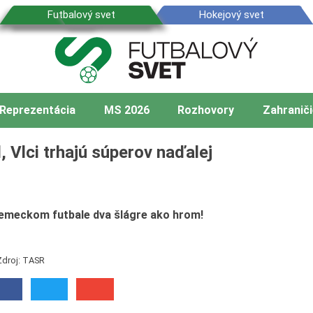
Reprezentácia
MS 2026
Rozhovory
Zahraniči
 Vlci trhajú súperov naďalej
 nemeckom futbale dva šlágre ako hrom!
Zdroj: TASR