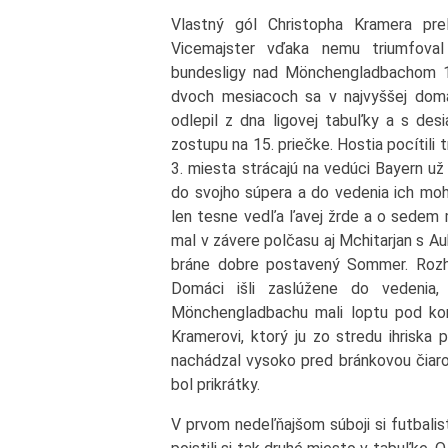
Vlastný gól Christopha Kramera prel
Vicemajster vďaka nemu triumfova
bundesligy nad Mönchengladbachom 1
dvoch mesiacoch sa v najvyššej domác
odlepil z dna ligovej tabuľky a s de
zostupu na 15. priečke. Hostia pocítili
3. miesta strácajú na vedúci Bayern už
do svojho súpera a do vedenia ich moho
len tesne vedľa ľavej žrde a o sedem m
mal v závere polčasu aj Mchitarjan s A
bráne dobre postavený Sommer. Rozho
Domáci išli zaslúžene do vedenia,
Mönchengladbachu mali loptu pod kont
Kramerovi, ktorý ju zo stredu ihriska
nachádzal vysoko pred bránkovou čiaro
bol prikrátky.
V prvom nedeľňajšom súboji si futbali