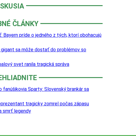
ISKUSIA
BNÉ ČLÁNKY
: Bayern príde o jedného z tých, ktorí obohacujú
ý gigant sa môže dostať do problémov so
balový svet ranila tragická správa
EHLIADNITE
o fanúšikovia Sparty: Slovenský brankár sa
reprezentant tragicky zomrel počas zápasu
va smrť legendy