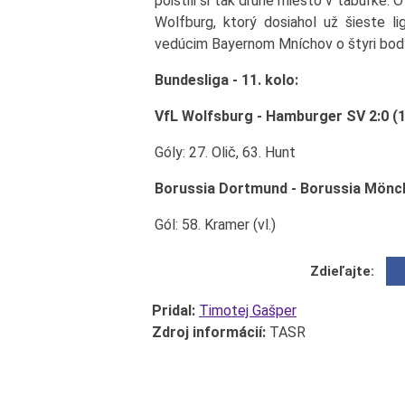
poistili si tak druhé miesto v tabuľke. O
Wolfburg, ktorý dosiahol už šieste l
vedúcim Bayernom Mníchov o štyri bod
Bundesliga - 11. kolo:
VfL Wolfsburg - Hamburger SV 2:0 (1
Góly: 27. Olič, 63. Hunt
Borussia Dortmund - Borussia Mönch
Gól: 58. Kramer (vl.)
Zdieľajte:
Pridal:
Timotej Gašper
Zdroj informácií:
TASR