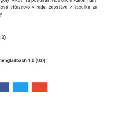
 góly "vlkov" sa postarali Ivica Olič a Aaron Hunt.
igové víťazstvo v rade, zaostáva v tabuľke za
y.
:0)
engladbach 1:0 (0:0)