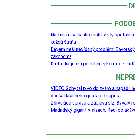
D
PODO
Na ihrisku sa naňho mohli vždy spoľahnúť
každú šatňu
Bayern rieši nevídaný problém: Bavorsk
zákonom!
Krutá diagnóza po rutinnej kontrole: Fut
NEPR
VIDEO Schytal pivo do tváre a napadli h
dočkal krásneho gesta od súpera
Zdrvujúca správa a záplava sĺz: Bývalý 
Madridský gigant v slzách: Real oplaká