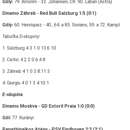
Góly:
79. Amorim - 32. Johansen, ČK: 90. Laban (Astra)
Dinamo Záhreb - Red Bull Salzburg 1:5 (0:1)
Góly:
60. Henriquez - 40., 64. a 85. Soriano, 59. a 72. Kampl
Tabuľka D-skupiny:
1. Salzburg 4 3 1 0 13:6 10
2. Celtic 4 2 2 0 6:4 8
3. Záhreb 4 1 0 3 8:11 3
4. Giurgiu 4 0 1 3 4:10 1
E-skupina
Dinamo Moskva - GD Estoril Praia 1:0 (0:0)
Gól:
77. Kurányi
Panathinaikos Atény - PSV Eindhoven 2:3 (2:1)