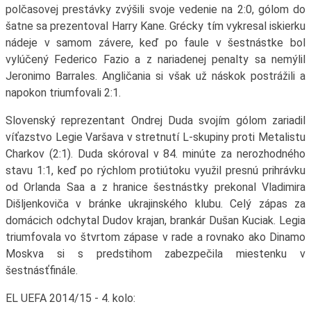
polčasovej prestávky zvýšili svoje vedenie na 2:0, gólom do
šatne sa prezentoval Harry Kane. Grécky tím vykresal iskierku
nádeje v samom závere, keď po faule v šestnástke bol
vylúčený Federico Fazio a z nariadenej penalty sa nemýlil
Jeronimo Barrales. Angličania si však už náskok postrážili a
napokon triumfovali 2:1.
Slovenský reprezentant Ondrej Duda svojím gólom zariadil
víťazstvo Legie Varšava v stretnutí L-skupiny proti Metalistu
Charkov (2:1). Duda skóroval v 84. minúte za nerozhodného
stavu 1:1, keď po rýchlom protiútoku využil presnú prihrávku
od Orlanda Saa a z hranice šestnástky prekonal Vladimira
Dišljenkoviča v bránke ukrajinského klubu. Celý zápas za
domácich odchytal Dudov krajan, brankár Dušan Kuciak. Legia
triumfovala vo štvrtom zápase v rade a rovnako ako Dinamo
Moskva si s predstihom zabezpečila miestenku v
šestnásťfinále.
EL UEFA 2014/15 - 4. kolo: