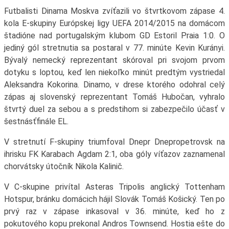
Futbalisti Dinama Moskva zvíťazili vo štvrtkovom zápase 4.
kola E-skupiny Európskej ligy UEFA 2014/2015 na domácom
štadióne nad portugalským klubom GD Estoril Praia 1:0. O
jediný gól stretnutia sa postaral v 77. minúte Kevin Kurányi.
Bývalý nemecký reprezentant skóroval pri svojom prvom
dotyku s loptou, keď len niekoľko minút predtým vystriedal
Aleksandra Kokorina. Dinamo, v drese ktorého odohral celý
zápas aj slovenský reprezentant Tomáš Hubočan, vyhralo
štvrtý duel za sebou a s predstihom si zabezpečilo účasť v
šestnásťfinále EL.
V stretnutí F-skupiny triumfoval Dnepr Dnepropetrovsk na
ihrisku FK Karabach Agdam 2:1, oba góly víťazov zaznamenal
chorvátsky útočník Nikola Kalinič.
V C-skupine privítal Asteras Tripolis anglický Tottenham
Hotspur, bránku domácich hájil Slovák Tomáš Košický. Ten po
prvý raz v zápase inkasoval v 36. minúte, keď ho z
pokutového kopu prekonal Andros Townsend. Hostia ešte do