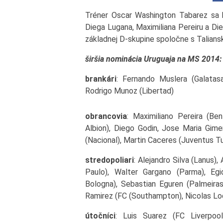
Tréner Oscar Washington Tabarez sa bu
Diega Lugana, Maximiliana Pereiru a Di
základnej D-skupine spoločne s Talians
širšia nominácia Uruguaja na MS 2014:
brankári
: Fernando Muslera (Galatasa
Rodrigo Munoz (Libertad)
obrancovia
: Maximiliano Pereira (B
Albion), Diego Godin, Jose Maria Gime
(Nacional), Martin Caceres (Juventus Tu
stredopoliari
: Alejandro Silva (Lanus),
Paulo), Walter Gargano (Parma), Egi
Bologna), Sebastian Eguren (Palmeiras)
Ramirez (FC (Southampton), Nicolas Lo
útočníci
: Luis Suarez (FC Liverpool