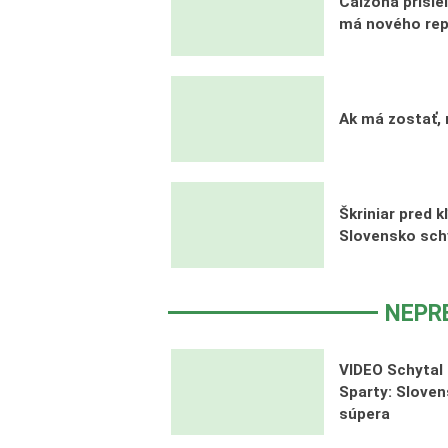
Calzona prišie
má nového re
Ak má zostať, 
Škriniar pred 
Slovensko sch
NEPR
VIDEO Schytal 
Sparty: Sloven
súpera