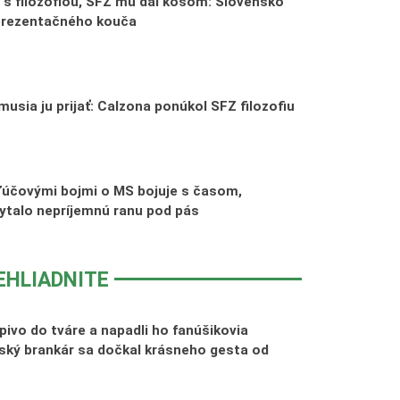
l s filozofiou, SFZ mu dal košom: Slovensko
prezentačného kouča
musia ju prijať: Calzona ponúkol SFZ filozofiu
kľúčovými bojmi o MS bojuje s časom,
ytalo nepríjemnú ranu pod pás
EHLIADNITE
pivo do tváre a napadli ho fanúšikovia
ský brankár sa dočkal krásneho gesta od