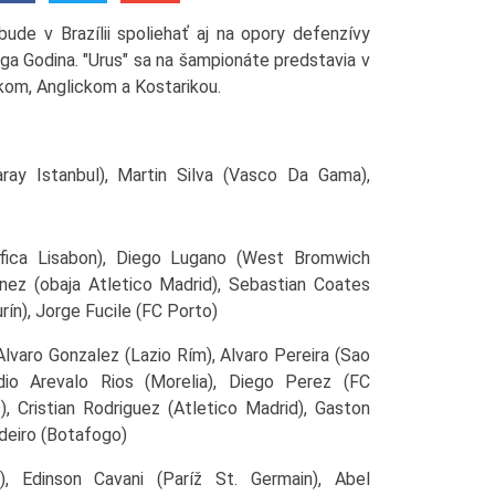
de v Brazílii spoliehať aj na opory defenzívy
ega Godina. "Urus" sa na šampionáte predstavia v
kom, Anglickom a Kostarikou.
ray Istanbul), Martin Silva (Vasco Da Gama),
enfica Lisabon), Diego Lugano (West Bromwich
nez (obaja Atletico Madrid), Sebastian Coates
rín), Jorge Fucile (FC Porto)
 Alvaro Gonzalez (Lazio Rím), Alvaro Pereira (Sao
dio Arevalo Rios (Morelia), Diego Perez (FC
, Cristian Rodriguez (Atletico Madrid), Gaston
deiro (Botafogo)
), Edinson Cavani (Paríž St. Germain), Abel