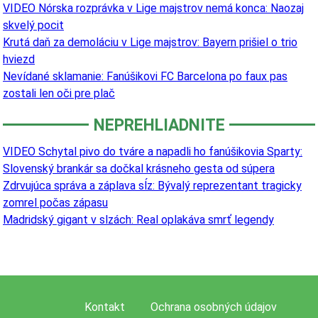
VIDEO Nórska rozprávka v Lige majstrov nemá konca: Naozaj
skvelý pocit
Krutá daň za demoláciu v Lige majstrov: Bayern prišiel o trio
hviezd
Nevídané sklamanie: Fanúšikovi FC Barcelona po faux pas
zostali len oči pre plač
NEPREHLIADNITE
VIDEO Schytal pivo do tváre a napadli ho fanúšikovia Sparty:
Slovenský brankár sa dočkal krásneho gesta od súpera
Zdrvujúca správa a záplava sĺz: Bývalý reprezentant tragicky
zomrel počas zápasu
Madridský gigant v slzách: Real oplakáva smrť legendy
Kontakt
Ochrana osobných údajov