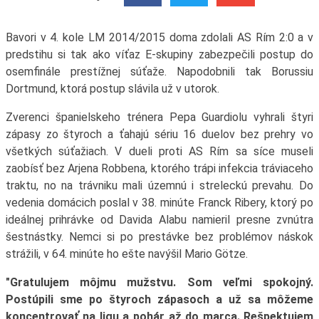
Bavori v 4. kole LM 2014/2015 doma zdolali AS Rím 2:0 a v
predstihu si tak ako víťaz E-skupiny zabezpečili postup do
osemfinále prestížnej súťaže. Napodobnili tak Borussiu
Dortmund, ktorá postup slávila už v utorok.
Zverenci španielskeho trénera Pepa Guardiolu vyhrali štyri
zápasy zo štyroch a ťahajú sériu 16 duelov bez prehry vo
všetkých súťažiach. V dueli proti AS Rím sa síce museli
zaobísť bez Arjena Robbena, ktorého trápi infekcia tráviaceho
traktu, no na trávniku mali územnú i streleckú prevahu. Do
vedenia domácich poslal v 38. minúte Franck Ribery, ktorý po
ideálnej prihrávke od Davida Alabu namieril presne zvnútra
šestnástky. Nemci si po prestávke bez problémov náskok
strážili, v 64. minúte ho ešte navýšil Mario Götze.
"Gratulujem môjmu mužstvu. Som veľmi spokojný.
Postúpili sme po štyroch zápasoch a už sa môžeme
koncentrovať na ligu a pohár až do marca. Rešpektujem