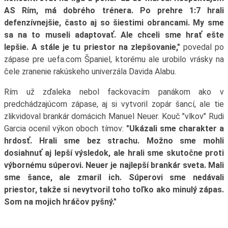
AS Rím, má dobrého trénera. Po prehre 1:7 hrali
defenzívnejšie, často aj so šiestimi obrancami. My sme
sa na to museli adaptovať. Ale chceli sme hrať ešte
lepšie. A stále je tu priestor na zlepšovanie,"
povedal po
zápase pre uefa.com Španiel, ktorému ale urobilo vrásky na
čele zranenie rakúskeho univerzála Davida Alabu.
Rím už zďaleka nebol fackovacím panákom ako v
predchádzajúcom zápase, aj si vytvoril zopár šancí, ale tie
zlikvidoval brankár domácich Manuel Neuer. Kouč "vlkov" Rudi
Garcia ocenil výkon oboch tímov:
"Ukázali sme charakter a
hrdosť. Hrali sme bez strachu. Možno sme mohli
dosiahnuť aj lepší výsledok, ale hrali sme skutočne proti
výbornému súperovi. Neuer je najlepší brankár sveta. Mali
sme šance, ale zmaril ich. Súperovi sme nedávali
priestor, takže si nevytvoril toho toľko ako minulý zápas.
Som na mojich hráčov pyšný."