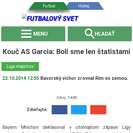
MENU
HĽADAŤ
Kouč AS Garcia: Boli sme len štatistami
Liga majstrov
22.10.2014 12:55
Bavorský víchor zrovnal Rím so zemou.
Zdroj: TASR
Zdieľajte:
Bayern Mníchov deklasoval v utorňajšom zápase Ligy