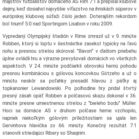
majstrov futbalistov domáceho AS Rím 7:1 a prepísal klubové
dejiny, keď dosiahol najvyššie víťazstvo na ihriskách súperov v
európskej klubovej súťaži číslo jeden. Doterajším rekordom
bol triumf 5:0 nad Sportingom Lisabon v roku 2009.
Vypredaný Olympijský štadión v Ríme zmrazil už v 9. minúte
Robben, ktorý si loptu v šestnástke zasekol typicky na ľavú
nohu a presnou strelou skóroval. "Bavori" v ďalšom priebehu
úplne ovládli hru a výrazne prevyšovali domácich vo všetkých
aspektoch. V 24. minúte podčiarkli obrovskú hernú pohodu
presnou kombináciou s gólovou koncovkou Götzeho a už o
minútu neskôr sa poľahky presadil hlavou z päťky aj
topkanonier Lewandowski. Po polhodine hry pridal štvrtý
presný zásah opäť Robben a polčasovú skazu dokonal v 36.
minúte presne umiestnenou strelou z "bieleho bodu" Müller.
Hoci sa domáce AS v druhom polčase herne vzchopilo,
napriek niekoľkým gólovým príležitostiam sa ujala len
Gervinhova hlavička zo 66. minúty. Konečný rezultát 7:1
stanovili striedajúci Ribery so Shaqirim.