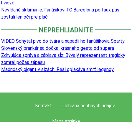
hviezd
Nevídané sklamanie: Fanúšikovi FC Barcelona po faux pas
zostali len oči pre plač
NEPREHLIADNITE
VIDEO Schytal pivo do tváre a napadli ho fanúšikovia Sparty:
Slovenský brankár sa dočkal krásneho gesta od súpera
Zdrvujúca správa a záplava sĺz: Bývalý reprezentant tragicky
zomrel počas zápasu
Madridský gigant v slzách: Real oplakáva smrť legendy
Kontakt
Ochrana osobných údajov
Mapa stránky