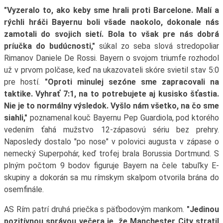
"Vyzeralo to, ako keby sme hrali proti Barcelone. Malí a
rýchli hráči Bayernu boli všade naokolo, dokonale nás
zamotali do svojich sietí. Bola to však pre nás dobrá
príučka do budúcnosti,"
súkal zo seba slová stredopoliar
Rimanov Daniele De Rossi. Bayern o svojom triumfe rozhodol
už v prvom polčase, keď na ukazovateli skóre svietil stav 5:0
pre hostí.
"Oproti minulej sezóne sme zapracovali na
taktike. Vyhrať 7:1, na to potrebujete aj kusisko šťastia.
Nie je to normálny výsledok. Vyšlo nám všetko, na čo sme
siahli,"
poznamenal kouč Bayernu Pep Guardiola, pod ktorého
vedením ťahá mužstvo 12-zápasovú sériu bez prehry.
Naposledy dostalo "po nose" v polovici augusta v zápase o
nemecký Superpohár, keď trofej brala Borussia Dortmund. S
plným počtom 9 bodov figuruje Bayern na čele tabuľky E-
skupiny a dokorán sa mu rímskym skalpom otvorila brána do
osemfinále.
AS Rím patrí druhá priečka s päťbodovým mankom.
"Jedinou
pozitívnou správou večera je, že Manchester City stratil