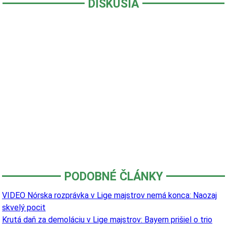
DISKUSIA
PODOBNÉ ČLÁNKY
VIDEO Nórska rozprávka v Lige majstrov nemá konca: Naozaj
skvelý pocit
Krutá daň za demoláciu v Lige majstrov: Bayern prišiel o trio