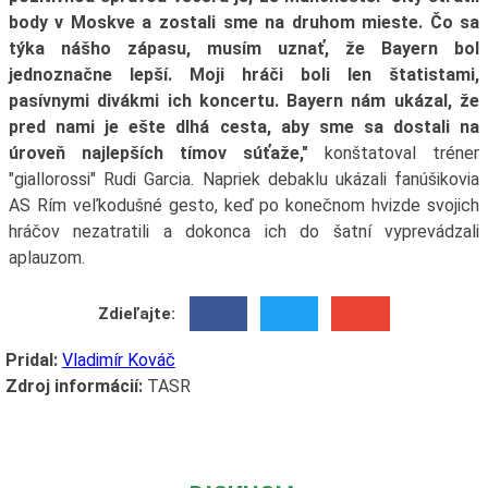
body v Moskve a zostali sme na druhom mieste. Čo sa
týka nášho zápasu, musím uznať, že Bayern bol
jednoznačne lepší. Moji hráči boli len štatistami,
pasívnymi divákmi ich koncertu. Bayern nám ukázal, že
pred nami je ešte dlhá cesta, aby sme sa dostali na
úroveň najlepších tímov súťaže,"
konštatoval tréner
"giallorossi" Rudi Garcia. Napriek debaklu ukázali fanúšikovia
AS Rím veľkodušné gesto, keď po konečnom hvizde svojich
hráčov nezatratili a dokonca ich do šatní vyprevádzali
aplauzom.
Zdieľajte:
Pridal:
Vladimír Kováč
Zdroj informácií:
TASR