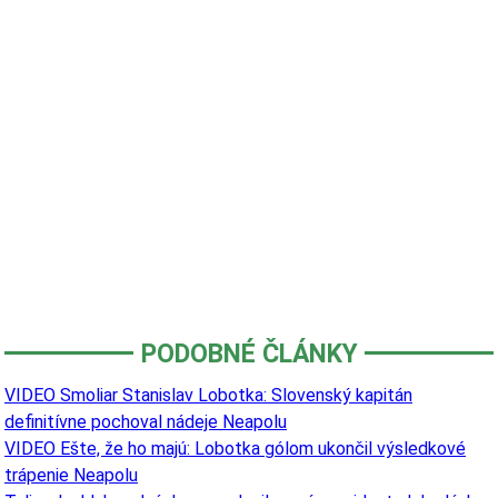
PODOBNÉ ČLÁNKY
VIDEO Smoliar Stanislav Lobotka: Slovenský kapitán
definitívne pochoval nádeje Neapolu
VIDEO Ešte, že ho majú: Lobotka gólom ukončil výsledkové
trápenie Neapolu