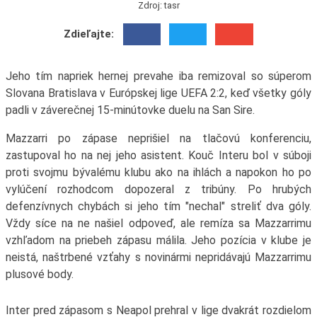
Zdroj: tasr
Zdieľajte:
Jeho tím napriek hernej prevahe iba remizoval so súperom
Slovana Bratislava v Európskej lige UEFA 2:2, keď všetky góly
padli v záverečnej 15-minútovke duelu na San Sire.
Mazzarri po zápase neprišiel na tlačovú konferenciu,
zastupoval ho na nej jeho asistent. Kouč Interu bol v súboji
proti svojmu bývalému klubu ako na ihlách a napokon ho po
vylúčení rozhodcom dopozeral z tribúny. Po hrubých
defenzívnych chybách si jeho tím "nechal" streliť dva góly.
Vždy síce na ne našiel odpoveď, ale remíza sa Mazzarrimu
vzhľadom na priebeh zápasu málila. Jeho pozícia v klube je
neistá, naštrbené vzťahy s novinármi nepridávajú Mazzarrimu
plusové body.
Inter pred zápasom s Neapol prehral v lige dvakrát rozdielom