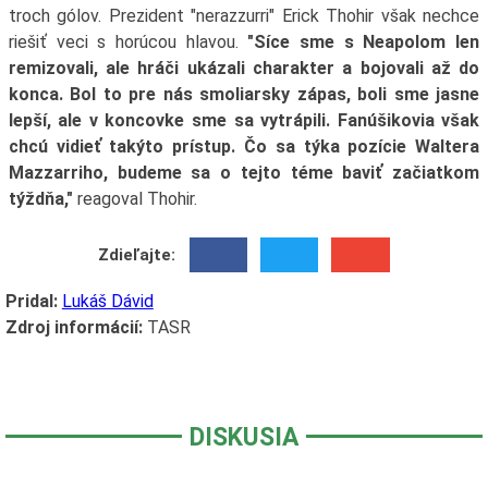
troch gólov. Prezident "nerazzurri" Erick Thohir však nechce
riešiť veci s horúcou hlavou.
"Síce sme s Neapolom len
remizovali, ale hráči ukázali charakter a bojovali až do
konca. Bol to pre nás smoliarsky zápas, boli sme jasne
lepší, ale v koncovke sme sa vytrápili. Fanúšikovia však
chcú vidieť takýto prístup. Čo sa týka pozície Waltera
Mazzarriho, budeme sa o tejto téme baviť začiatkom
týždňa,"
reagoval Thohir.
Zdieľajte:
Pridal:
Lukáš Dávid
Zdroj informácií:
TASR
DISKUSIA