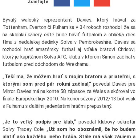
Zdieľajte:
Bývalý waleský reprezentant Davies, ktorý hrával za
Tottenham, Everton či Fulham sa v 34 rokoch rozhodol, že sa
na sklonku kariéry ešte bude baviť futbalom a oblieka dres
tímu z neďalekej dedinky Solva v Pembrokeshire. Davies sa
rozhodol hrať amatérsky futbal aj vďaka bratovi Chrisovi,
ktorý je kapitánom Solva AFC, klubu v ktorom Simon začínal s
futbalom pred odchodom do Wrexhamu.
„Teší ma, že môžem hrať s mojim bratom a priateľmi, s
ktorými som pred pár rokmi začínal,“
povedal Davies pre
Mirror. Davies má na konte 58 zápasov za Wales a skóroval vo
finále Európskej ligy 2010. Na konci sezóny 2012/13 bol však
s Fulhamu s ďalšími jedenástimi hráčmi prepustený.
„Je to veľký podpis pre klub,“
povedal klubový sekretár
Solvy Tracey Cole.
„Už som ho oboznámil, že ho budem
platiť ako každého iného hráča. Stále má však záujem a