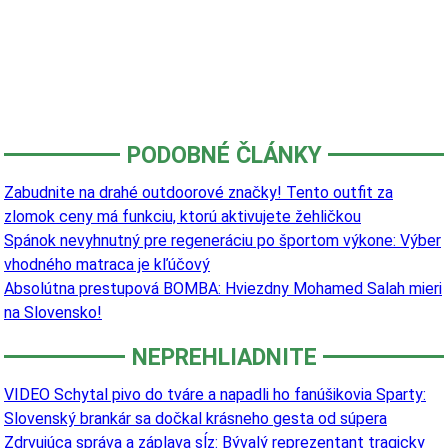
PODOBNÉ ČLÁNKY
Zabudnite na drahé outdoorové značky! Tento outfit za
zlomok ceny má funkciu, ktorú aktivujete žehličkou
Spánok nevyhnutný pre regeneráciu po športom výkone: Výber
vhodného matraca je kľúčový
Absolútna prestupová BOMBA: Hviezdny Mohamed Salah mieri
na Slovensko!
NEPREHLIADNITE
VIDEO Schytal pivo do tváre a napadli ho fanúšikovia Sparty:
Slovenský brankár sa dočkal krásneho gesta od súpera
Zdrvujúca správa a záplava sĺz: Bývalý reprezentant tragicky