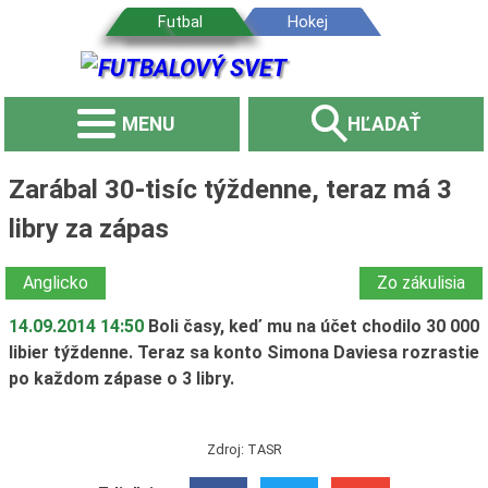
MENU
HĽADAŤ
Zarábal 30-tisíc týždenne, teraz má 3
libry za zápas
Anglicko
Zo zákulisia
14.09.2014 14:50
Boli časy, keď mu na účet chodilo 30 000
libier týždenne. Teraz sa konto Simona Daviesa rozrastie
po každom zápase o 3 libry.
Zdroj: TASR