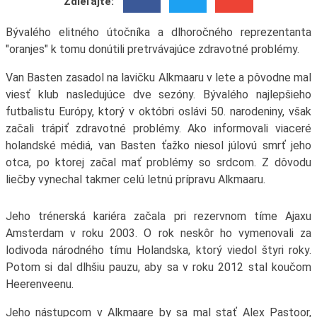
Zdieľajte:
Bývalého elitného útočníka a dlhoročného reprezentanta
"oranjes" k tomu donútili pretrvávajúce zdravotné problémy.
Van Basten zasadol na lavičku Alkmaaru v lete a pôvodne mal
viesť klub nasledujúce dve sezóny. Bývalého najlepšieho
futbalistu Európy, ktorý v októbri oslávi 50. narodeniny, však
začali trápiť zdravotné problémy. Ako informovali viaceré
holandské médiá, van Basten ťažko niesol júlovú smrť jeho
otca, po ktorej začal mať problémy so srdcom. Z dôvodu
liečby vynechal takmer celú letnú prípravu Alkmaaru.
Jeho trénerská kariéra začala pri rezervnom tíme Ajaxu
Amsterdam v roku 2003. O rok neskôr ho vymenovali za
lodivoda národného tímu Holandska, ktorý viedol štyri roky.
Potom si dal dlhšiu pauzu, aby sa v roku 2012 stal koučom
Heerenveenu.
Jeho nástupcom v Alkmaare by sa mal stať Alex Pastoor,