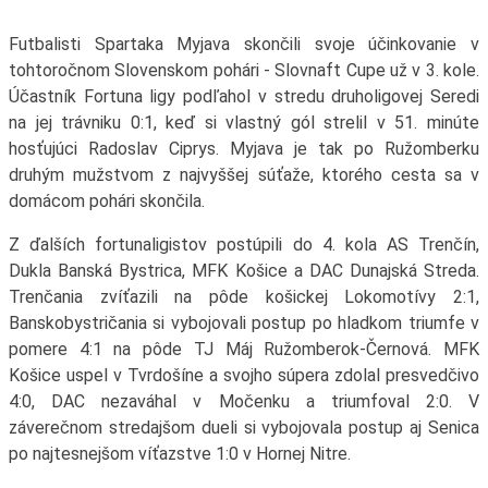
Futbalisti Spartaka Myjava skončili svoje účinkovanie v
tohtoročnom Slovenskom pohári - Slovnaft Cupe už v 3. kole.
Účastník Fortuna ligy podľahol v stredu druholigovej Seredi
na jej trávniku 0:1, keď si vlastný gól strelil v 51. minúte
hosťujúci Radoslav Ciprys. Myjava je tak po Ružomberku
druhým mužstvom z najvyššej súťaže, ktorého cesta sa v
domácom pohári skončila.
Z ďalších fortunaligistov postúpili do 4. kola AS Trenčín,
Dukla Banská Bystrica, MFK Košice a DAC Dunajská Streda.
Trenčania zvíťazili na pôde košickej Lokomotívy 2:1,
Banskobystričania si vybojovali postup po hladkom triumfe v
pomere 4:1 na pôde TJ Máj Ružomberok-Černová. MFK
Košice uspel v Tvrdošíne a svojho súpera zdolal presvedčivo
4:0, DAC nezaváhal v Močenku a triumfoval 2:0. V
záverečnom stredajšom dueli si vybojovala postup aj Senica
po najtesnejšom víťazstve 1:0 v Hornej Nitre.