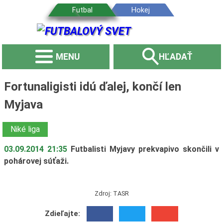
MENU
HĽADAŤ
Fortunaligisti idú ďalej, končí len
Myjava
Niké liga
03.09.2014 21:35
Futbalisti Myjavy prekvapivo skončili v
pohárovej súťaži.
Zdroj: TASR
Zdieľajte: