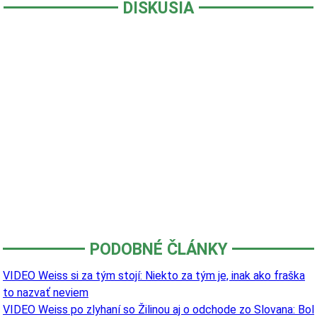
DISKUSIA
PODOBNÉ ČLÁNKY
VIDEO Weiss si za tým stojí: Niekto za tým je, inak ako fraška
to nazvať neviem
VIDEO Weiss po zlyhaní so Žilinou aj o odchode zo Slovana: Bol