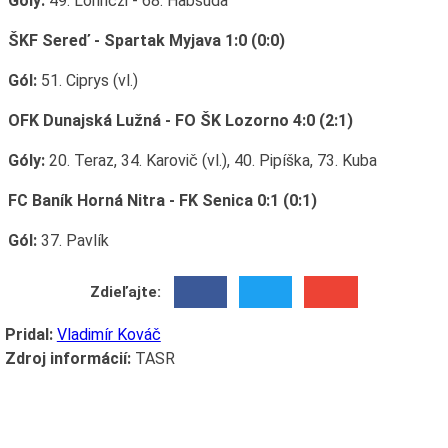
Góly:
49. Lörinczi - 68. Habšuda
ŠKF Sereď - Spartak Myjava 1:0 (0:0)
Gól:
51. Ciprys (vl.)
OFK Dunajská Lužná - FO ŠK Lozorno 4:0 (2:1)
Góly:
20. Teraz, 34. Karovič (vl.), 40. Pipíška, 73. Kuba
FC Baník Horná Nitra - FK Senica 0:1 (0:1)
Gól:
37. Pavlík
Zdieľajte:
Pridal:
Vladimír Kováč
Zdroj informácií:
TASR