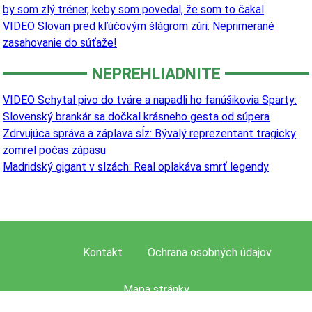
by som zlý tréner, keby som povedal, že som to čakal
VIDEO Slovan pred kľúčovým šlágrom zúri: Neprimerané
zasahovanie do súťaže!
NEPREHLIADNITE
VIDEO Schytal pivo do tváre a napadli ho fanúšikovia Sparty:
Slovenský brankár sa dočkal krásneho gesta od súpera
Zdrvujúca správa a záplava sĺz: Bývalý reprezentant tragicky
zomrel počas zápasu
Madridský gigant v slzách: Real oplakáva smrť legendy
Kontakt
Ochrana osobných údajov
Mapa stránky