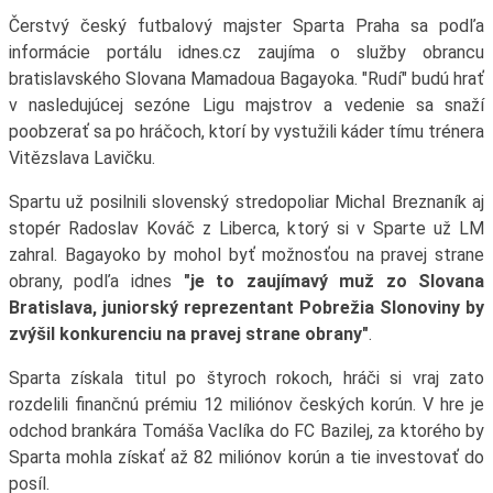
Čerstvý český futbalový majster Sparta Praha sa podľa
informácie portálu idnes.cz zaujíma o služby obrancu
bratislavského Slovana Mamadoua Bagayoka. "Rudí" budú hrať
v nasledujúcej sezóne Ligu majstrov a vedenie sa snaží
poobzerať sa po hráčoch, ktorí by vystužili káder tímu trénera
Vitězslava Lavičku.
Spartu už posilnili slovenský stredopoliar Michal Breznaník aj
stopér Radoslav Kováč z Liberca, ktorý si v Sparte už LM
zahral. Bagayoko by mohol byť možnosťou na pravej strane
obrany, podľa idnes
"je to zaujímavý muž zo Slovana
Bratislava, juniorský reprezentant Pobrežia Slonoviny by
zvýšil konkurenciu na pravej strane obrany"
.
Sparta získala titul po štyroch rokoch, hráči si vraj zato
rozdelili finančnú prémiu 12 miliónov českých korún. V hre je
odchod brankára Tomáša Vaclíka do FC Bazilej, za ktorého by
Sparta mohla získať až 82 miliónov korún a tie investovať do
posíl.