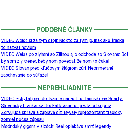
PODOBNÉ ČLÁNKY
VIDEO Weiss si za tým stojí: Niekto za tým je, inak ako fraška
to nazvať neviem
VIDEO Weiss po zlyhaní so Žilinou aj o odchode zo Slovana: Bol
by som zlý tréner, keby som povedal, že som to čakal
VIDEO Slovan pred kľúčovým šlágrom zúri: Neprimerané
zasahovanie do súťaže!
NEPREHLIADNITE
VIDEO Schytal pivo do tváre a napadli ho fanúšikovia Sparty:
Slovenský brankár sa dočkal krásneho gesta od súpera
Zdrvujúca správa a záplava sĺz: Bývalý reprezentant tragicky
zomrel počas zápasu
Madridský gigant v slzách: Real oplakáva smrť legendy