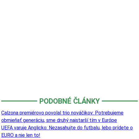
PODOBNÉ ČLÁNKY
Calzona premiérovo povolal trio nováčikov: Potrebujeme
obmieňať generáciu, sme druhý najstarší tím v Európe
UEFA varuje Anglicko: Nezasahujte do futbalu, lebo prídete o
EURO a nie len to!