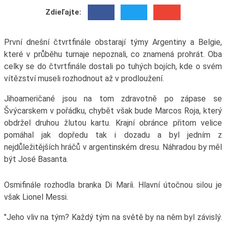
Zdieľajte:
První dnešní čtvrtfinále obstarají týmy Argentiny a Belgie,
které v průběhu turnaje nepoznali, co znamená prohrát. Oba
celky se do čtvrtfinále dostali po tuhých bojích, kde o svém
vítězství museli rozhodnout až v prodloužení.
Jihoameričané jsou na tom zdravotně po zápase se
Švýcarskem v pořádku, chybět však bude Marcos Roja, který
obdržel druhou žlutou kartu. Krajní obránce přitom velice
pomáhal jak dopředu tak i dozadu a byl jedním z
nejdůležitějších hráčů v argentinském dresu. Náhradou by měl
být José Basanta.
Osmifinále rozhodla branka Di Maríi. Hlavní útočnou silou je
však Lionel Messi.
"Jeho vliv na tým? Každý tým na světě by na něm byl závislý.