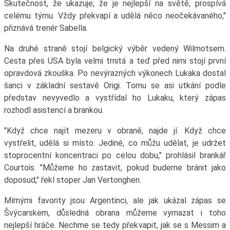
Skutečnost, že ukazuje, že je nejlepší na světě, prospívá
celému týmu. Vždy překvapí a udělá něco neočekávaného,"
přiznává trenér Sabella.
Na druhé straně stojí belgický výběr vedený Wilmotsem.
Cesta přes USA byla velmi trnitá a teď před nimi stojí první
opravdová zkouška. Po nevýrazných výkonech Lukaka dostal
šanci v základní sestavě Origi. Tomu se asi utkání podle
představ nevyvedlo a vystřídal ho Lukaku, který zápas
rozhodl asistencí a brankou.
"Když chce najít mezeru v obraně, najde jí. Když chce
vystřelit, udělá si místo. Jediné, co můžu udělat, je udržet
stoprocentní koncentraci po celou dobu," prohlásil brankář
Courtois. "Můžeme ho zastavit, pokud budeme bránit jako
doposud," řekl stoper Jan Vertonghen.
Mírnými favority jsou Argentinci, ale jak ukázal zápas se
Švýcarskem, důsledná obrana můžeme vymazat i toho
nejlepší hráče. Nechme se tedy překvapit, jak se s Messim a