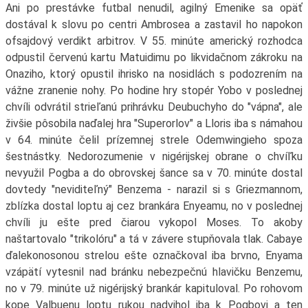
Ani po prestávke futbal nenudil, agilný Emenike sa opäť
dostával k slovu po centri Ambrosea a zastavil ho napokon
ofsajdový verdikt arbitrov. V 55. minúte americký rozhodca
odpustil červenú kartu Matuidimu po likvidačnom zákroku na
Onaziho, ktorý opustil ihrisko na nosidlách s podozrením na
vážne zranenie nohy. Po hodine hry stopér Yobo v poslednej
chvíli odvrátil strieľanú prihrávku Deubuchyho do "vápna", ale
živšie pôsobila naďalej hra "Superorlov" a Lloris iba s námahou
v 64. minúte čelil prízemnej strele Odemwingieho spoza
šestnástky. Nedorozumenie v nigérijskej obrane o chvíľku
nevyužil Pogba a do obrovskej šance sa v 70. minúte dostal
dovtedy "neviditeľný" Benzema - narazil si s Griezmannom,
zblízka dostal loptu aj cez brankára Enyeamu, no v poslednej
chvíli ju ešte pred čiarou vykopol Moses. To akoby
naštartovalo "trikolóru" a tá v závere stupňovala tlak. Cabaye
ďalekonosonou strelou ešte označkoval iba brvno, Enyama
vzápätí vytesnil nad bránku nebezpečnú hlavičku Benzemu,
no v 79. minúte už nigérijský brankár kapituloval. Po rohovom
kope Valbuenu loptu rukou nadvihol iba k Pogbovi a ten