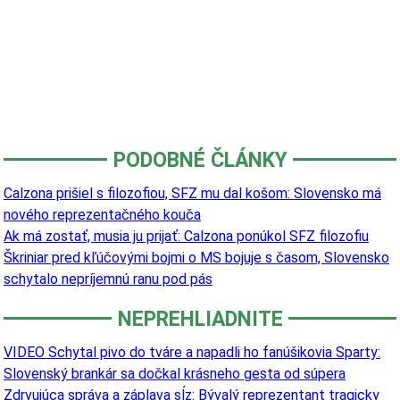
PODOBNÉ ČLÁNKY
Calzona prišiel s filozofiou, SFZ mu dal košom: Slovensko má
nového reprezentačného kouča
Ak má zostať, musia ju prijať: Calzona ponúkol SFZ filozofiu
Škriniar pred kľúčovými bojmi o MS bojuje s časom, Slovensko
schytalo nepríjemnú ranu pod pás
NEPREHLIADNITE
VIDEO Schytal pivo do tváre a napadli ho fanúšikovia Sparty:
Slovenský brankár sa dočkal krásneho gesta od súpera
Zdrvujúca správa a záplava sĺz: Bývalý reprezentant tragicky