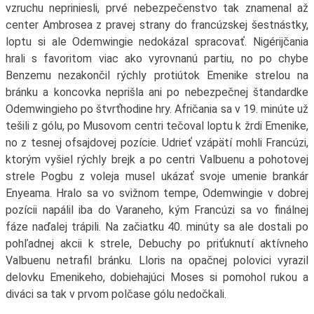
vzruchu nepriniesli, prvé nebezpečenstvo tak znamenal až
center Ambrosea z pravej strany do francúzskej šestnástky,
loptu si ale Odemwingie nedokázal spracovať. Nigérijčania
hrali s favoritom viac ako vyrovnanú partiu, no po chybe
Benzemu nezakončil rýchly protiútok Emenike strelou na
bránku a koncovka neprišla ani po nebezpečnej štandardke
Odemwingieho po štvrťhodine hry. Afričania sa v 19. minúte už
tešili z gólu, po Musovom centri tečoval loptu k žrdi Emenike,
no z tesnej ofsajdovej pozície. Udrieť vzápätí mohli Francúzi,
ktorým vyšiel rýchly brejk a po centri Valbuenu a pohotovej
strele Pogbu z voleja musel ukázať svoje umenie brankár
Enyeama. Hralo sa vo svižnom tempe, Odemwingie v dobrej
pozícii napálil iba do Varaneho, kým Francúzi sa vo finálnej
fáze naďalej trápili. Na začiatku 40. minúty sa ale dostali po
pohľadnej akcii k strele, Debuchy po priťuknutí aktívneho
Valbuenu netrafil bránku. Lloris na opačnej polovici vyrazil
delovku Emenikeho, dobiehajúci Moses si pomohol rukou a
diváci sa tak v prvom polčase gólu nedočkali.