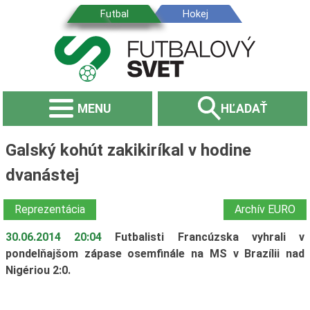
MENU
HĽADAŤ
Galský kohút zakikiríkal v hodine
dvanástej
Reprezentácia
Archív EURO
30.06.2014 20:04
Futbalisti Francúzska vyhrali v
pondelňajšom zápase osemfinále na MS v Brazílii nad
Nigériou 2:0.