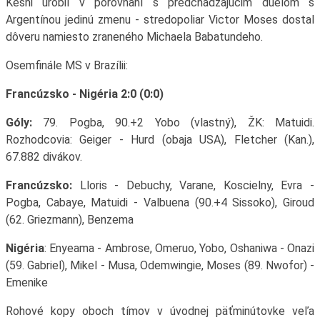
Keshi urobil v porovnaní s predchádzajúcim duelom s
Argentínou jedinú zmenu - stredopoliar Victor Moses dostal
dôveru namiesto zraneného Michaela Babatundeho.
Osemfinále MS v Brazílii:
Francúzsko - Nigéria 2:0 (0:0)
Góly:
79. Pogba, 90.+2 Yobo (vlastný), ŽK: Matuidi.
Rozhodcovia: Geiger - Hurd (obaja USA), Fletcher (Kan.),
67.882 divákov.
Francúzsko:
Lloris - Debuchy, Varane, Koscielny, Evra -
Pogba, Cabaye, Matuidi - Valbuena (90.+4 Sissoko), Giroud
(62. Griezmann), Benzema
Nigéria
: Enyeama - Ambrose, Omeruo, Yobo, Oshaniwa - Onazi
(59. Gabriel), Mikel - Musa, Odemwingie, Moses (89. Nwofor) -
Emenike
Rohové kopy oboch tímov v úvodnej päťminútovke veľa