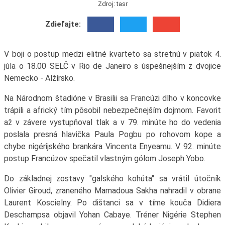
Zdroj: tasr
Zdieľajte:
V boji o postup medzi elitné kvarteto sa stretnú v piatok 4.
júla o 18.00 SELČ v Rio de Janeiro s úspešnejším z dvojice
Nemecko - Alžírsko.
Na Národnom štadióne v Brasilii sa Francúzi dlho v koncovke
trápili a africký tím pôsobil nebezpečnejším dojmom. Favorit
až v závere vystupňoval tlak a v 79. minúte ho do vedenia
poslala presná hlavička Paula Pogbu po rohovom kope a
chybe nigérijského brankára Vincenta Enyeamu. V 92. minúte
postup Francúzov spečatil vlastným gólom Joseph Yobo.
Do základnej zostavy "galského kohúta" sa vrátil útočník
Olivier Giroud, zraneného Mamadoua Sakha nahradil v obrane
Laurent Koscielny. Po dištanci sa v tíme kouča Didiera
Deschampsa objavil Yohan Cabaye. Tréner Nigérie Stephen