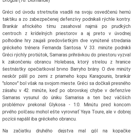
Drogba (78. Diomande)
Gréci od úvodu stretnutia vsadili na svoju osvedčenú hernú
taktiku a zo zabezpečenej defenzívy podnikali rýchle kontry.
Brankár afrického tímu zasahoval najmä po prudkých
centroch z krídelných priestorov a aj preto v úvodnej
polhodine hry zaujali predovšetkým dve vynútené stredania
gréckeho trénera Fernanda Santosa. V 33. minúte podnikli
Gréci rýchly protiútok, Samaras prihrávkou do priestoru vyzval
k zakončeniu obrancu Holebasa, ktorý strelou z hranice
šestnástky opečiatkoval brvno Barryho brány. O dve minúty
neskôr pálil po zemi z priameho kopu Karagounis, brankár
"slonov" bol však na svojom mieste. Gréci sa dočkali presného
zásahu v 42. minúte, keď po obrovskej chybe v defenzíve
Samaras vysunul do úniku Samarisa a ten bez väčších
problémov prekonal Glykosa - 1:0. Minútu pred koncom
prvého polčasu mohol ešte vyrovnať Yaya Toure, ale v dobrej
pozícii napálil iba gréckeho obrancu.
Na začiatku druhého dejstva mal gól na kopačke