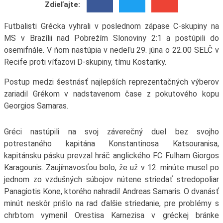
Zdieľajte:
Futbalisti Grécka vyhrali v poslednom zápase C-skupiny na
MS v Brazílii nad Pobrežím Slonoviny 2:1 a postúpili do
osemifnále. V ňom nastúpia v nedeľu 29. júna o 22.00 SELČ v
Recife proti víťazovi D-skupiny, tímu Kostariky.
Postup medzi šestnásť najlepších reprezentačných výberov
zariadil Grékom v nadstavenom čase z pokutového kopu
Georgios Samaras.
Gréci nastúpili na svoj záverečný duel bez svojho
potrestaného kapitána Konstantinosa Katsouranisa,
kapitánsku pásku prevzal hráč anglického FC Fulham Giorgos
Karagounis. Zaujímavosťou bolo, že už v 12. minúte musel po
jednom zo vzdušných súbojov nútene striedať stredopoliar
Panagiotis Kone, ktorého nahradil Andreas Samaris. O dvanásť
minút neskôr prišlo na rad ďalšie striedanie, pre problémy s
chrbtom vymenil Orestisa Karnezisa v gréckej bránke