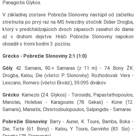
Panagiotis Glykos.
V základnej zostave Pobrežia Slonoviny nastúpil od začiatku
stretnutia po prvý raz na MS hviezdny útočník Didier Drogba,
ktorý v predchádzajúcich dvoch zápasoch zasiahol do diania
až v druhom dejstve. Hráči Pobrežia Slonoviny napokon
obsadili s tromi bodmi 3. pozíciu.
Grécko - Pobrežie Slonoviny 2:1 (1:0)
Góly
: 42. Samaris, 90.+ Samaras (z 11 m) - 74. Bony. ŽK:
Drogba, Kalou, Die (všetci P. Slonoviny). Rozhodovali: Vera -
Lescano, Romero (všetci Ekvád.), 59.095 divákov.
Grécko
: Karnezis (24. Glykos) - Torosidis, Papastathopoulos,
Manolas, Holebas - Karagounis (78. Gekas) - Kone (12.
Samaris), Maniatis, Christodoulopoulos, Salpingidis - Samaras
Pobrežie Slonoviny
: Barry - Aurier, K. Toure, Bamba, Boka -
Die, Tiote (61. Bony) - Kalou, Y. Toure, Gervinho (83. Sio) -