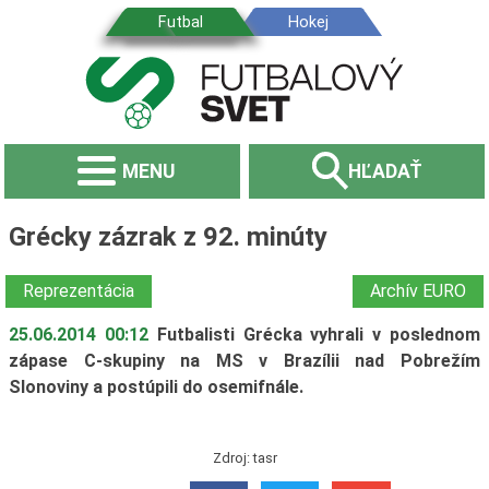
MENU
HĽADAŤ
Grécky zázrak z 92. minúty
Reprezentácia
Archív EURO
25.06.2014 00:12
Futbalisti Grécka vyhrali v poslednom
zápase C-skupiny na MS v Brazílii nad Pobrežím
Slonoviny a postúpili do osemifnále.
Zdroj: tasr