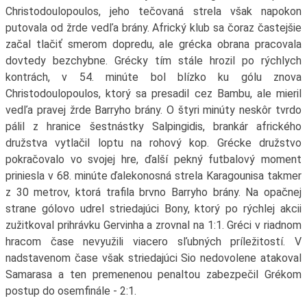
Christodoulopoulos, jeho tečovaná strela však napokon
putovala od žrde vedľa brány. Africký klub sa čoraz častejšie
začal tlačiť smerom dopredu, ale grécka obrana pracovala
dovtedy bezchybne. Grécky tím stále hrozil po rýchlych
kontrách, v 54. minúte bol blízko ku gólu znova
Christodoulopoulos, ktorý sa presadil cez Bambu, ale mieril
vedľa pravej žrde Barryho brány. O štyri minúty neskôr tvrdo
pálil z hranice šestnástky Salpingidis, brankár afrického
družstva vytlačil loptu na rohový kop. Grécke družstvo
pokračovalo vo svojej hre, ďalší pekný futbalový moment
priniesla v 68. minúte ďalekonosná strela Karagounisa takmer
z 30 metrov, ktorá trafila brvno Barryho brány. Na opačnej
strane gólovo udrel striedajúci Bony, ktorý po rýchlej akcii
zužitkoval prihrávku Gervinha a zrovnal na 1:1. Gréci v riadnom
hracom čase nevyužili viacero sľubných príležitostí. V
nadstavenom čase však striedajúci Sio nedovolene atakoval
Samarasa a ten premenenou penaltou zabezpečil Grékom
postup do osemfinále - 2:1.