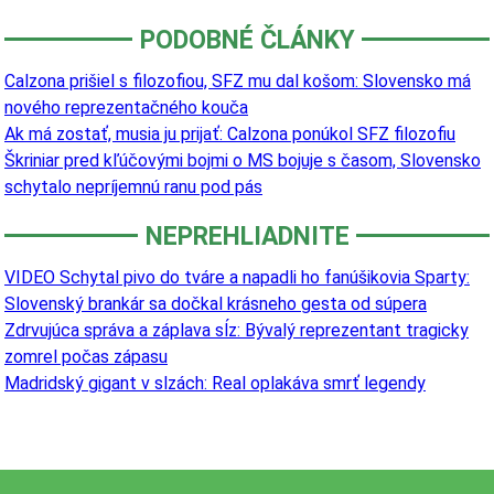
PODOBNÉ ČLÁNKY
Calzona prišiel s filozofiou, SFZ mu dal košom: Slovensko má
nového reprezentačného kouča
Ak má zostať, musia ju prijať: Calzona ponúkol SFZ filozofiu
Škriniar pred kľúčovými bojmi o MS bojuje s časom, Slovensko
schytalo nepríjemnú ranu pod pás
NEPREHLIADNITE
VIDEO Schytal pivo do tváre a napadli ho fanúšikovia Sparty:
Slovenský brankár sa dočkal krásneho gesta od súpera
Zdrvujúca správa a záplava sĺz: Bývalý reprezentant tragicky
zomrel počas zápasu
Madridský gigant v slzách: Real oplakáva smrť legendy