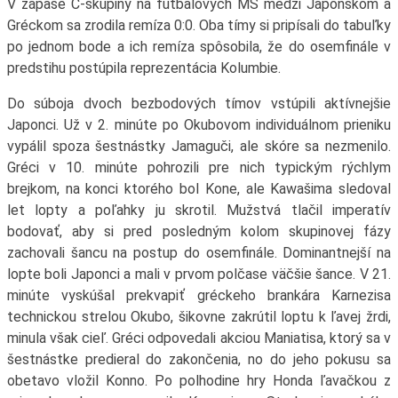
V zápase C-skupiny na futbalových MS medzi Japonskom a
Gréckom sa zrodila remíza 0:0. Oba tímy si pripísali do tabuľky
po jednom bode a ich remíza spôsobila, že do osemfinále v
predstihu postúpila reprezentácia Kolumbie.
Do súboja dvoch bezbodových tímov vstúpili aktívnejšie
Japonci. Už v 2. minúte po Okubovom individuálnom prieniku
vypálil spoza šestnástky Jamaguči, ale skóre sa nezmenilo.
Gréci v 10. minúte pohrozili pre nich typickým rýchlym
brejkom, na konci ktorého bol Kone, ale Kawašima sledoval
let lopty a poľahky ju skrotil. Mužstvá tlačil imperatív
bodovať, aby si pred posledným kolom skupinovej fázy
zachovali šancu na postup do osemfinále. Dominantnejší na
lopte boli Japonci a mali v prvom polčase väčšie šance. V 21.
minúte vyskúšal prekvapiť gréckeho brankára Karnezisa
technickou strelou Okubo, šikovne zakrútil loptu k ľavej žrdi,
minula však cieľ. Gréci odpovedali akciou Maniatisa, ktorý sa v
šestnástke predieral do zakončenia, no do jeho pokusu sa
obetavo vložil Konno. Po polhodine hry Honda ľavačkou z