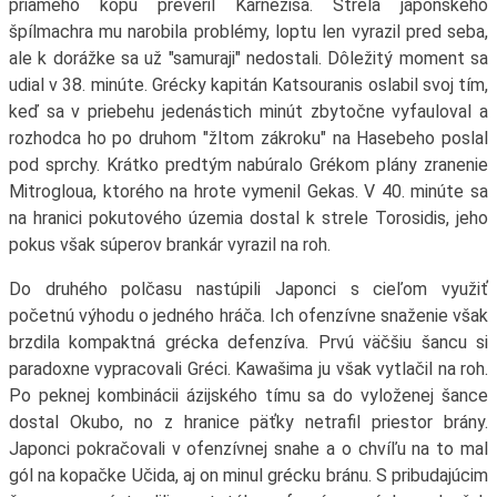
priameho kopu preveril Karnezisa. Strela japonského
špílmachra mu narobila problémy, loptu len vyrazil pred seba,
ale k dorážke sa už "samuraji" nedostali. Dôležitý moment sa
udial v 38. minúte. Grécky kapitán Katsouranis oslabil svoj tím,
keď sa v priebehu jedenástich minút zbytočne vyfauloval a
rozhodca ho po druhom "žltom zákroku" na Hasebeho poslal
pod sprchy. Krátko predtým nabúralo Grékom plány zranenie
Mitrogloua, ktorého na hrote vymenil Gekas. V 40. minúte sa
na hranici pokutového územia dostal k strele Torosidis, jeho
pokus však súperov brankár vyrazil na roh.
Do druhého polčasu nastúpili Japonci s cieľom využiť
početnú výhodu o jedného hráča. Ich ofenzívne snaženie však
brzdila kompaktná grécka defenzíva. Prvú väčšiu šancu si
paradoxne vypracovali Gréci. Kawašima ju však vytlačil na roh.
Po peknej kombinácii ázijského tímu sa do vyloženej šance
dostal Okubo, no z hranice päťky netrafil priestor brány.
Japonci pokračovali v ofenzívnej snahe a o chvíľu na to mal
gól na kopačke Učida, aj on minul grécku bránu. S pribudajúcim