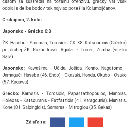
časom sa sústredili na totálnu ofenzívu, grécky val však
odolal a deľba bodov tak najviac potešila Kolumbijčanov.
C-skupina, 2. kolo:
Japonsko - Grécko 0:0
ŽK: Hasebe - Samaras, Torosidis, ČK: 38. Katsouranis (Grécko)
po druhej ŽK, Rozhodovali: Aguilar - Torres, Zumba (všetci
Salv.)
Japonsko:
Kawašima - Učida, Jošida, Konno, Nagatomo -
Jamaguči, Hasebe (46. Endo) - Okazaki, Honda, Okubo - Osako
(57. Kagawa)
Grécko:
Karnezis - Torosidis, Papastathopoulos, Manolas,
Holebas - Katsouranis - Fetfatzidis (41. Karagounis), Maniatis,
Kone (81. Salpingidis), Samaras - Mitroglou (35. Gekas)
Zdieľajte: