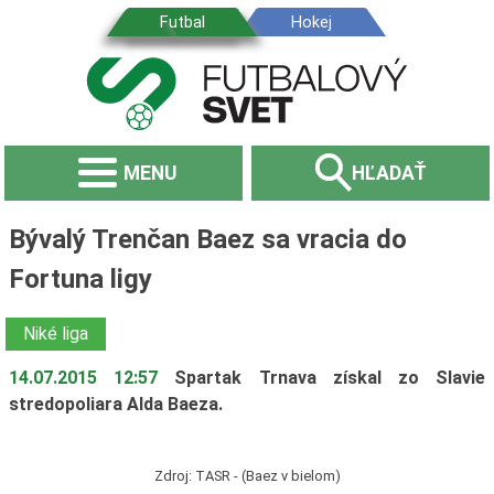
MENU
HĽADAŤ
Bývalý Trenčan Baez sa vracia do
Fortuna ligy
Niké liga
14.07.2015 12:57
Spartak Trnava získal zo Slavie
stredopoliara Alda Baeza.
Zdroj: TASR - (Baez v bielom)