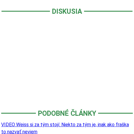
DISKUSIA
PODOBNÉ ČLÁNKY
VIDEO Weiss si za tým stojí: Niekto za tým je, inak ako fraška
to nazvať neviem