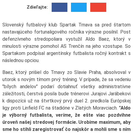
Zdieľajte:
Slovenský futbalový klub Spartak Trnava sa pred štartom
nastavajúceho fortunaligového ročníka výrazne posilnil. Post
defenzívneho stredopoliara vystužil Aldo Baez, ktorý v
minulosti výrazne pomohol AS Trenčín na jeho vzostupe. So
Spartakom podpísal argentínsky futbalista ročný kontrakt s
následnou opciou.
Baez, ktorý prišiel do Trnavy zo Slavie Praha, absolvoval v
utorok s novým tímom prvý tréning. V prípade, že sa vedeniu
"bílych andelov" podarí dotiahnuť všetky administratívne
záležitosti, čerstvá posila bude trénerovi Jurajovi Jarábekovi
k dispozícii už na štvrtkový prvý duel 2. predkola Európskej
ligy proti Linfield FC na štadióne v Zlatých Moravciach.
"Aldo
je výborný futbalista, veríme, že ešte viac pozdvihne
úroveň našej stredovej formácie. Urobíme maximum, aby
sme ho stihli zaregistrovať čo najskôr a mohli sme s ním