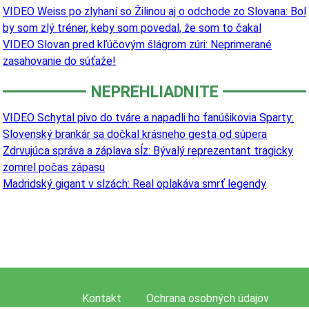
VIDEO Weiss po zlyhaní so Žilinou aj o odchode zo Slovana: Bol
by som zlý tréner, keby som povedal, že som to čakal
VIDEO Slovan pred kľúčovým šlágrom zúri: Neprimerané
zasahovanie do súťaže!
NEPREHLIADNITE
VIDEO Schytal pivo do tváre a napadli ho fanúšikovia Sparty:
Slovenský brankár sa dočkal krásneho gesta od súpera
Zdrvujúca správa a záplava sĺz: Bývalý reprezentant tragicky
zomrel počas zápasu
Madridský gigant v slzách: Real oplakáva smrť legendy
Kontakt
Ochrana osobných údajov