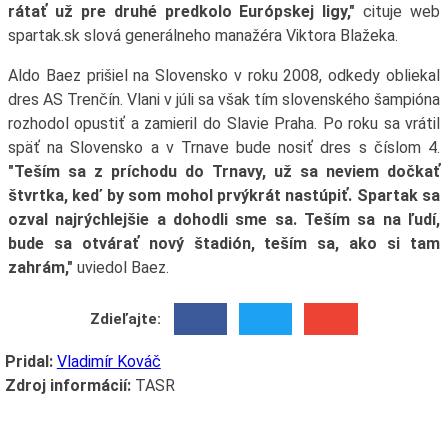
rátať už pre druhé predkolo Európskej ligy,"
cituje web
spartak.sk slová generálneho manažéra Viktora Blažeka.
Aldo Baez prišiel na Slovensko v roku 2008, odkedy obliekal
dres AS Trenčín. Vlani v júli sa však tím slovenského šampióna
rozhodol opustiť a zamieril do Slavie Praha. Po roku sa vrátil
späť na Slovensko a v Trnave bude nosiť dres s číslom 4.
"Teším sa z príchodu do Trnavy, už sa neviem dočkať
štvrtka, keď by som mohol prvýkrát nastúpiť. Spartak sa
ozval najrýchlejšie a dohodli sme sa. Teším sa na ľudí,
bude sa otvárať nový štadión, teším sa, ako si tam
zahrám,"
uviedol Baez.
Zdieľajte:
Pridal:
Vladimír Kováč
Zdroj informácií:
TASR