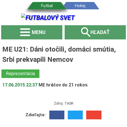
MENU
HĽADAŤ
ME U21: Dáni otočili, domáci smútia,
Srbi prekvapili Nemcov
Reprezentácia
17.06.2015 22:37
ME hráčov do 21 rokov.
Zdroj: TASR
Zdieľajte: