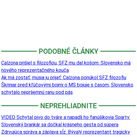
PODOBNÉ ČLÁNKY
Calzona prišiel s filozofiou, SFZ mu dal košom: Slovensko má
nového reprezentačného kouča
Ak má zostať, musia ju prijať: Calzona ponúkol SFZ filozofiu
Škriniar pred kľúčovými bojmi o MS bojuje s časom, Slovensko
schytalo nepríjemnú ranu pod pás
NEPREHLIADNITE
VIDEO Schytal pivo do tváre a napadli ho fanúšikovia Sparty:
Slovenský brankár sa dočkal krásneho gesta od súpera
Zdrvujúca správa a záplava sĺz: Bývalý reprezentant tragicky