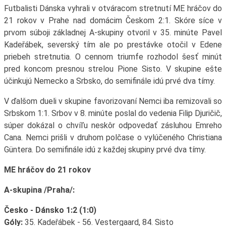
Futbalisti Dánska vyhrali v otváracom stretnutí ME hráčov do
21 rokov v Prahe nad domácim Českom 2:1. Skóre síce v
prvom súboji základnej A-skupiny otvoril v 35. minúte Pavel
Kadeřábek, severský tím ale po prestávke otočil v Edene
priebeh stretnutia. O cennom triumfe rozhodol šesť minút
pred koncom presnou strelou Pione Sisto. V skupine ešte
účinkujú Nemecko a Srbsko, do semifinále idú prvé dva tímy.
V ďalšom dueli v skupine favorizovaní Nemci iba remizovali so
Srbskom 1:1. Srbov v 8. minúte poslal do vedenia Filip Djuričič,
súper dokázal o chvíľu neskôr odpovedať zásluhou Emreho
Cana. Nemci prišli v druhom polčase o vylúčeného Christiana
Güntera. Do semifinále idú z každej skupiny prvé dva tímy.
ME hráčov do 21 rokov
A-skupina /Praha/:
Česko - Dánsko 1:2 (1:0)
Góly:
35. Kadeřábek - 56. Vestergaard, 84. Sisto