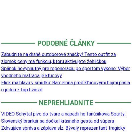
PODOBNÉ ČLÁNKY
Zabudnite na drahé outdoorové značky! Tento outfit za
zlomok ceny má funkciu, ktorú aktivujete žehličkou
Spánok nevyhnutný pre regeneráciu po športom výkone: Výber
vhodného matraca je kľúčový
Flick má hlavu v smútku: Barcelona pred kľúčovými bojmi prišla
o jednu z top hviezd
NEPREHLIADNITE
VIDEO Schytal pivo do tváre a napadli ho fanúšikovia Sparty:
Slovenský brankár sa dočkal krásneho gesta od súpera
Zdrvujúca správa a záplava sĺz: Bývalý reprezentant tragicky