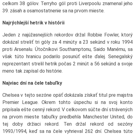
celkom 38 gólov. Terryho gól proti Liverpoolu znamenal jeho
39. zásah a osamostatnenie sa na prvom mieste.
Najrýchlejší hetrik v histórii
Jeden z najúžasnejších rekordov držal Robbie Fowler, ktorý
dokázal streliť tri góly za 4 minúty a 23 sekúnd v roku 1994
proti Arsenalu. Útočníkovi Southamptonu, Saido Manému, sa
však túto hranicu podarilo posunúť ešte ďalej. Senegalský
reprezentant strelil hetrik počas 2 minút a 56 sekúnd a svoje
meno tak zapísal do histórie.
Najviac dní na čele tabuľky
Chelsea v tejto sezóne opäť dokázala získať titul pre majstra
Premier League. Okrem tohto úspechu si na svoj konto
pripísala ešte cenný rekord. V celkovom súčte dní strávených
na prvom mieste tabuľky predbehla Manchester United, do
tej doby držiaci rekord. Ten držal rekord od sezóny
1993/1994, keď sa na čele vyhrieval 262 dní. Chelsea túto