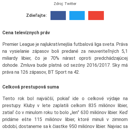
Zdroj: Twitter
Zdieľajte:
Cena televíznych práv
Premier League je najlukratívnejšia futbalová liga sveta. Práva
na vysielanie zápasov boli predané za neuveriteľných 5,1
miliardy libier, čo je 70% nárast oproti predchádzajúcej
dohode. Zmluva bude platná od sezóny 2016/2017. Sky má
práva na 126 zápasov, BT Sport na 42.
Celková prestupová suma
Tento rok bol najväčší, pokiaľ ide o celkové výdaje na
prestupy. Kluby v lete zaplatili celkom 835 miliónov libier,
zatiaľ čo v minulom roku to bolo „len” 630 miliónov libier. Keď
pridáme ešte 115 miliónov libier, ktoré minuli v zimnom
období, dostaneme sa k čiastke 950 miliónov libier. Najviac sa