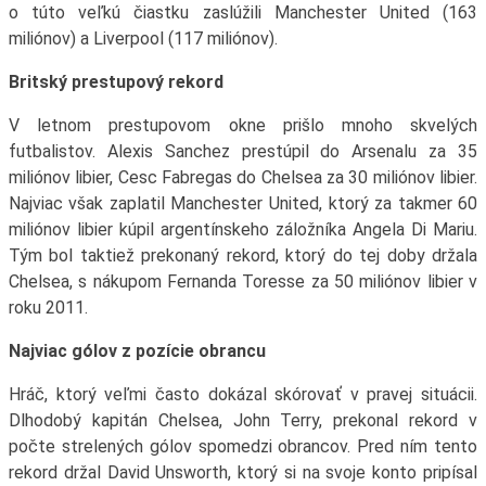
o túto veľkú čiastku zaslúžili Manchester United (163
miliónov) a Liverpool (117 miliónov).
Britský prestupový rekord
V letnom prestupovom okne prišlo mnoho skvelých
futbalistov. Alexis Sanchez prestúpil do Arsenalu za 35
miliónov libier, Cesc Fabregas do Chelsea za 30 miliónov libier.
Najviac však zaplatil Manchester United, ktorý za takmer 60
miliónov libier kúpil argentínskeho záložníka Angela Di Mariu.
Tým bol taktiež prekonaný rekord, ktorý do tej doby držala
Chelsea, s nákupom Fernanda Toresse za 50 miliónov libier v
roku 2011.
Najviac gólov z pozície obrancu
Hráč, ktorý veľmi často dokázal skórovať v pravej situácii.
Dlhodobý kapitán Chelsea, John Terry, prekonal rekord v
počte strelených gólov spomedzi obrancov. Pred ním tento
rekord držal David Unsworth, ktorý si na svoje konto pripísal