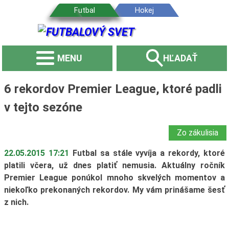
MENU
HĽADAŤ
6 rekordov Premier League, ktoré padli
v tejto sezóne
Zo zákulisia
22.05.2015 17:21
Futbal sa stále vyvíja a rekordy, ktoré
platili včera, už dnes platiť nemusia. Aktuálny ročník
Premier League ponúkol mnoho skvelých momentov a
niekoľko prekonaných rekordov. My vám prinášame šesť
z nich.