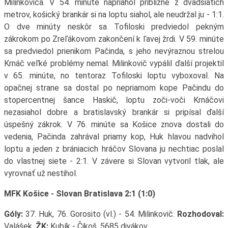
Milinkoviča. V 54. minúte napriahol približne z dvadsiatich
metrov, košický brankár si na loptu siahol, ale neudržal ju - 1:1.
O dve minúty neskôr sa Tofiloski predviedol pekným
zákrokom po Zreľákovom zakončení k ľavej žrdi. V 59. minúte
sa predviedol prienikom Pačinda, s jeho nevýraznou strelou
Krnáč veľké problémy nemal. Milinkovič vypálil ďalší projektil
v 65. minúte, no tentoraz Tofiloski loptu vyboxoval. Na
opačnej strane sa dostal po nepriamom kope Pačindu do
stopercentnej šance Haskič, loptu zoči-voči Krnáčovi
nezasiahol dobre a bratislavský brankár si pripísal ďalší
úspešný zákrok. V 76. minúte sa Košice znova dostali do
vedenia, Pačinda zahrával priamy kop, Huk hlavou nadvihol
loptu a jeden z brániacich hráčov Slovana ju nechtiac poslal
do vlastnej siete - 2:1. V závere si Slovan vytvoril tlak, ale
vyrovnať už nestihol.
MFK Košice - Slovan Bratislava 2:1 (1:0)
Góly:
37. Huk, 76. Gorosito (vl.) - 54. Milinkovič.
Rozhodoval:
Valášek,
ŽK:
Kubík - Čikoš, 5685 divákov