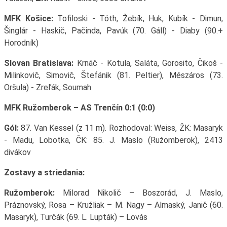
MFK Košice:
Tofiloski - Tóth, Žebík, Huk, Kubík - Dimun,
Šinglár - Haskič, Pačinda, Pavúk (70. Gáll) - Diaby (90.+
Horodník)
Slovan Bratislava:
Krnáč - Kotula, Saláta, Gorosito, Čikoš -
Milinkovič, Simovič, Štefánik (81. Peltier), Mészáros (73.
Oršula) - Zreľák, Soumah
MFK Ružomberok – AS Trenčín 0:1 (0:0)
Gól:
87. Van Kessel (z 11 m). Rozhodoval: Weiss, ŽK: Masaryk
- Madu, Lobotka, ČK: 85. J. Maslo (Ružomberok), 2413
divákov
Zostavy a striedania:
Ružomberok:
Milorad Nikolič – Boszorád, J. Maslo,
Práznovský, Rosa – Kružliak – M. Nagy – Almaský, Janič (60.
Masaryk), Turčák (69. L. Lupták) – Lovás