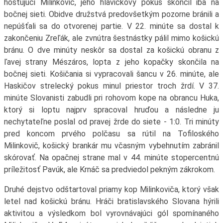
hosťujúci Milinkovič, jeho hlavičkový pokus skončil iba na
bočnej sieti. Obidve družstvá predovšetkým pozorne bránili a
nepúšťali sa do otvorenej partie. V 22. minúte sa dostal k
zakončeniu Zreľák, ale zvnútra šestnástky pálil mimo košickú
bránu. O dve minúty neskôr sa dostal za košickú obranu z
ľavej strany Mészáros, lopta z jeho kopačky skončila na
bočnej sieti. Košičania si vypracovali šancu v 26. minúte, ale
Haskičov strelecký pokus minul priestor troch žrdí. V 37.
minúte Slovanisti zabudli pri rohovom kope na obrancu Huka,
ktorý si loptu najprv spracoval hruďou a následne ju
nechytateľne poslal od pravej žrde do siete - 1:0. Tri minúty
pred koncom prvého polčasu sa rútil na Tofiloského
Milinkovič, košický brankár mu včasným vybehnutím zabránil
skórovať. Na opačnej strane mal v 44. minúte stopercentnú
príležitosť Pavúk, ale Krnáč sa predviedol pekným zákrokom.
Druhé dejstvo odštartoval priamy kop Milinkoviča, ktorý však
letel nad košickú bránu. Hráči bratislavského Slovana hýrili
aktivitou a výsledkom bol vyrovnávajúci gól spomínaného