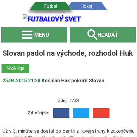
MENU
HĽADAŤ
Slovan padol na východe, rozhodol Huk
Niké liga
25.04.2015 21:28
Košičan Huk pokoril Slovan.
Zdroj: TASR
Zdieľajte:
Už v 3. minúte sa dostal po centri z ľavej strany k zakončeniu