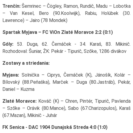
Trenčín:
Šemrinec – Čögley, Ramon, Rundič, Madu – Lobotka
– Van Kesel, Bero (90.Koolwijk), Rabiu, Holúbek (30.
Lawrence) – Jairo (78 Mondek)
Spartak Myjava – FC ViOn Zlaté Moravce 2:2 (0:1)
Góly:
53. Duga, 62. Černáček - 34. Karaš, 83. Mikinič.
Rozhodoval: Šuniar, ŽK: Pekár - Tipurič, Szőke, 1286 divákov
Zostavy a striedania:
Myjava:
Solnička – Ciprys, Černáček (K), Jánošík, Kolár –
Bílovský (88.Peňaška), Marček – Duga (80.Jastráb), Pekár,
Daniel – Kuzma
Zlaté Moravce:
Kováč (K) – Chren, Pintér, Tipurič, Pavlenda
– Szőke – Orávik (80.Mance), Sabo (67.Charizopulos), Karaš
(67.Mazan), Mikinič - Juhár
FK Senica - DAC 1904 Dunajská Streda 4:0 (1:0)