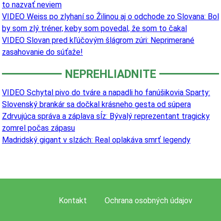
to nazvať neviem
VIDEO Weiss po zlyhaní so Žilinou aj o odchode zo Slovana: Bol
by som zlý tréner, keby som povedal, že som to čakal
VIDEO Slovan pred kľúčovým šlágrom zúri: Neprimerané
zasahovanie do súťaže!
NEPREHLIADNITE
VIDEO Schytal pivo do tváre a napadli ho fanúšikovia Sparty:
Slovenský brankár sa dočkal krásneho gesta od súpera
Zdrvujúca správa a záplava sĺz: Bývalý reprezentant tragicky
zomrel počas zápasu
Madridský gigant v slzách: Real oplakáva smrť legendy
Kontakt
Ochrana osobných údajov