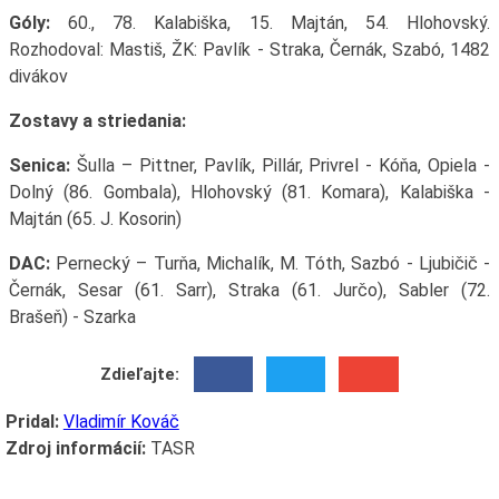
Góly:
60., 78. Kalabiška, 15. Majtán, 54. Hlohovský.
Rozhodoval: Mastiš, ŽK: Pavlík - Straka, Černák, Szabó, 1482
divákov
Zostavy a striedania:
Senica:
Šulla – Pittner, Pavlík, Pillár, Privrel - Kóňa, Opiela -
Dolný (86. Gombala), Hlohovský (81. Komara), Kalabiška -
Majtán (65. J. Kosorin)
DAC:
Pernecký – Turňa, Michalík, M. Tóth, Sazbó - Ljubičič -
Černák, Sesar (61. Sarr), Straka (61. Jurčo), Sabler (72.
Brašeň) - Szarka
Zdieľajte:
Pridal:
Vladimír Kováč
Zdroj informácií:
TASR