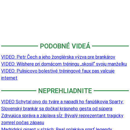
PODOBNÉ VIDEÁ
VIDEO: Petr Čech a jeho žonglérska výzva pre brankárov
VIDEO: Wilshere pri domácom tréningu „skosil“ svoju manželku
VIDEO: Pulisicovo bolestivé tréningové faux pas valcuje
internet
NEPREHLIADNITE
VIDEO Schytal pivo do tváre a napadli ho fanúšikovia Sparty:
Slovenský brankár sa dočkal krásneho gesta od súpera
Zdrvujúca správa a záplava sĺz: Bývalý reprezentant tragicky
zomrel počas zápasu
Madridský gigant v slzách: Real oplakáva smrť legendy