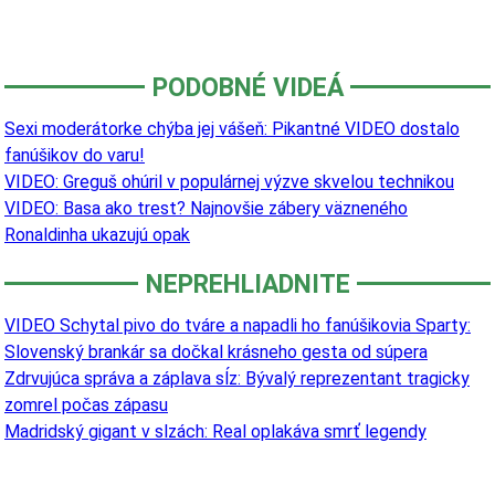
PODOBNÉ VIDEÁ
Sexi moderátorke chýba jej vášeň: Pikantné VIDEO dostalo
fanúšikov do varu!
VIDEO: Greguš ohúril v populárnej výzve skvelou technikou
VIDEO: Basa ako trest? Najnovšie zábery väzneného
Ronaldinha ukazujú opak
NEPREHLIADNITE
VIDEO Schytal pivo do tváre a napadli ho fanúšikovia Sparty:
Slovenský brankár sa dočkal krásneho gesta od súpera
Zdrvujúca správa a záplava sĺz: Bývalý reprezentant tragicky
zomrel počas zápasu
Madridský gigant v slzách: Real oplakáva smrť legendy