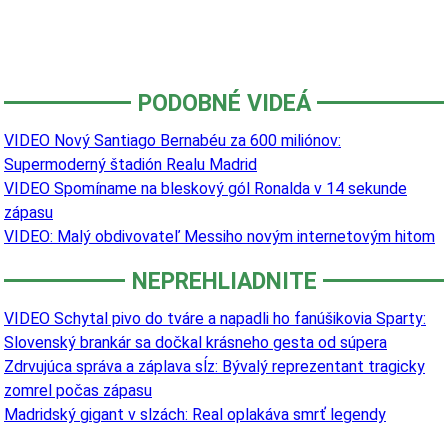
PODOBNÉ VIDEÁ
VIDEO Nový Santiago Bernabéu za 600 miliónov:
Supermoderný štadión Realu Madrid
VIDEO Spomíname na bleskový gól Ronalda v 14 sekunde
zápasu
VIDEO: Malý obdivovateľ Messiho novým internetovým hitom
NEPREHLIADNITE
VIDEO Schytal pivo do tváre a napadli ho fanúšikovia Sparty:
Slovenský brankár sa dočkal krásneho gesta od súpera
Zdrvujúca správa a záplava sĺz: Bývalý reprezentant tragicky
zomrel počas zápasu
Madridský gigant v slzách: Real oplakáva smrť legendy