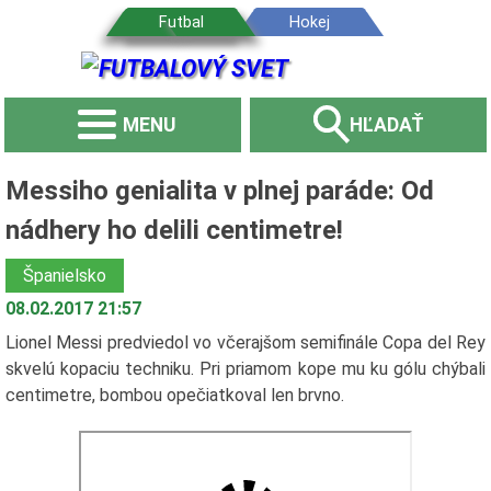
MENU
HĽADAŤ
Messiho genialita v plnej paráde: Od
nádhery ho delili centimetre!
Španielsko
08.02.2017 21:57
Lionel Messi predviedol vo včerajšom semifinále Copa del Rey
skvelú kopaciu techniku. Pri priamom kope mu ku gólu chýbali
centimetre, bombou opečiatkoval len brvno.