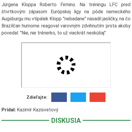
Jürgena Kloppa Roberto Firmino. Na tréningu LFC pred
štvrtkovým zápasom Európskej ligy na pôde nemeckého
Augsburgu mu vtipálek Klopp "nebadane" nasadil jasličky, na čo
Brazílčan humorne reagoval varovným zdvihnutím prsta akoby
povedal: "Nie, nie trénerko, to už viackrát neskúšaj".
Zdieľajte:
Pridal:
Kazimír Kazisvetový
DISKUSIA