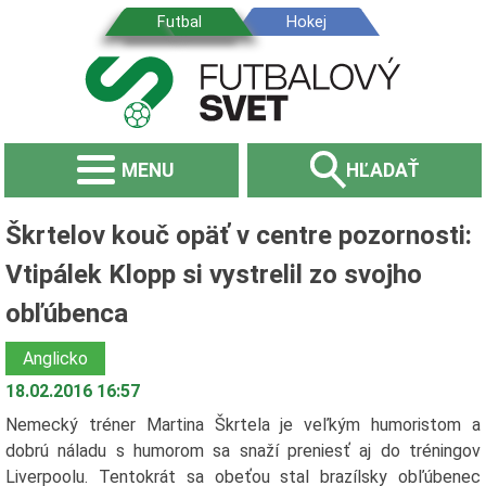
MENU
HĽADAŤ
Škrtelov kouč opäť v centre pozornosti:
Vtipálek Klopp si vystrelil zo svojho
obľúbenca
Anglicko
18.02.2016 16:57
Nemecký tréner Martina Škrtela je veľkým humoristom a
dobrú náladu s humorom sa snaží preniesť aj do tréningov
Liverpoolu. Tentokrát sa obeťou stal brazílsky obľúbenec