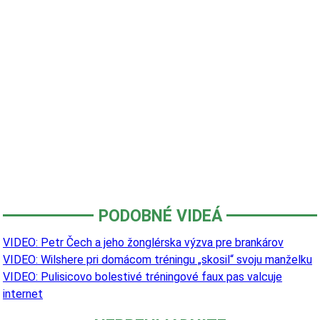
PODOBNÉ VIDEÁ
VIDEO: Petr Čech a jeho žonglérska výzva pre brankárov
VIDEO: Wilshere pri domácom tréningu „skosil“ svoju manželku
VIDEO: Pulisicovo bolestivé tréningové faux pas valcuje
internet