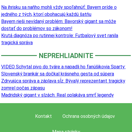
Na ihrisku sa naňho mohli vždy spoľahnúť: Bayern príde o
jedného z tých, ktorí obohacujú každú šatňu
Bayern rieši nevídaný problém: Bavorský gigant sa môže
dostať do problémov so zákonom!
Krutá diagnóza po rutinnej kontrole: Futbalový svet ranila
tragická správa
NEPREHLIADNITE
VIDEO Schytal pivo do tváre a napadli ho fanúšikovia Sparty:
Slovenský brankár sa dočkal krásneho gesta od súpera
Zdrvujúca správa a záplava sĺz: Bývalý reprezentant tragicky
zomrel počas zápasu
Madridský gigant v slzách: Real oplakáva smrť legendy
Kontakt
Ochrana osobných údajov
Mapa stránky