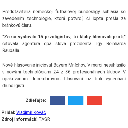
Predstavitelia nemeckej futbalovej bundesligy súhlasia so
zavedením technológie, ktorá potvrdí, či lopta prešla za
bránkovú čiaru.
"Za sa vyslovilo 15 prvoligistov, tri kluby hlasovali proti,"
citovala agentúra dpa slová prezidenta ligy Reinharda
Rauballa.
Nové hlasovanie inicioval Bayern Mníchov. V marci nesúhlasilo
s novými technológiami 24 z 36 profesionálnych klubov. V
opakovanom decembrovom hlasovaní už boli vynechaní
druholigisti.
Zdieľajte:
Pridal:
Vladimír Kováč
Zdroj informácií:
TASR